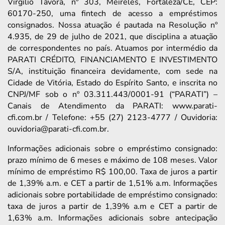
Virgílio Távora, nº 303, Meireles, Fortaleza/CE, CEP:
60170-250, uma fintech de acesso a empréstimos
consignados. Nossa atuação é pautada na Resolução nº
4.935, de 29 de julho de 2021, que disciplina a atuação
de correspondentes no país. Atuamos por intermédio da
PARATI CRÉDITO, FINANCIAMENTO E INVESTIMENTO
S/A, instituição financeira devidamente, com sede na
Cidade de Vitória, Estado do Espírito Santo, e inscrita no
CNPJ/MF sob o nº 03.311.443/0001-91 (“PARATI”) –
Canais de Atendimento da PARATI: www.parati-
cfi.com.br / Telefone: +55 (27) 2123-4777 / Ouvidoria:
ouvidoria@parati-cfi.com.br.
Informações adicionais sobre o empréstimo consignado:
prazo mínimo de 6 meses e máximo de 108 meses. Valor
mínimo de empréstimo R$ 100,00. Taxa de juros a partir
de 1,39% a.m. e CET a partir de 1,51% a.m. Informações
adicionais sobre portabilidade de empréstimo consignado:
taxa de juros a partir de 1,39% a.m e CET a partir de
1,63% a.m. Informações adicionais sobre antecipação