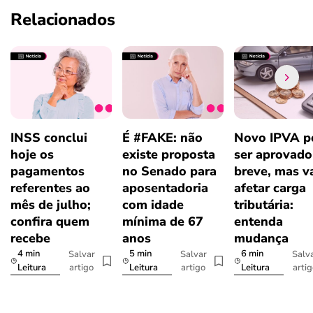
Relacionados
INSS conclui
É #FAKE: não
Novo IPVA p
hoje os
existe proposta
ser aprovad
pagamentos
no Senado para
breve, mas v
referentes ao
aposentadoria
afetar carga
mês de julho;
com idade
tributária:
confira quem
mínima de 67
entenda
recebe
anos
mudança
4 min
5 min
6 min
Salvar
Salvar
Salv
artigo
artigo
arti
Leitura
Leitura
Leitura