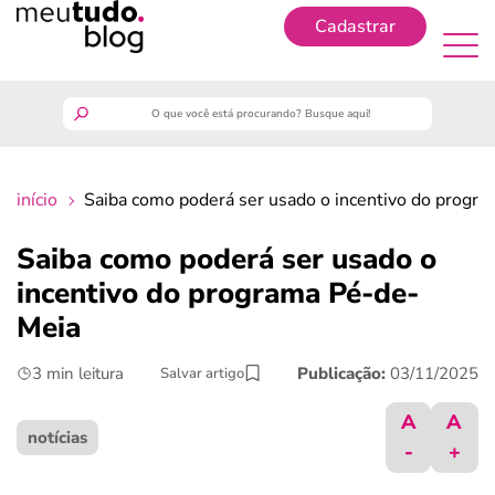
Cadastrar
Cadastrar
meutudo
início
Saiba como poderá ser usado o incentivo do progr
guia do trabalhador
Saiba como poderá ser usado o
finanças
incentivo do programa Pé-de-
Meia
benefícios
3 min leitura
Publicação:
03/11/2025
Salvar artigo
crédito fácil
A
A
notícias
-
+
últimas notícias