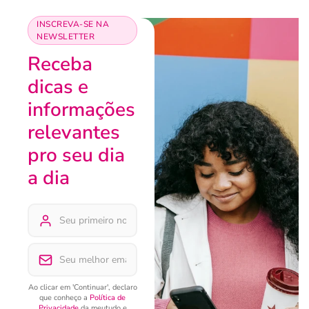
INSCREVA-SE NA
NEWSLETTER
Receba
dicas e
informações
relevantes
pro seu dia
a dia
Ao clicar em 'Continuar', declaro
que conheço a
Política de
Privacidade
da meutudo e