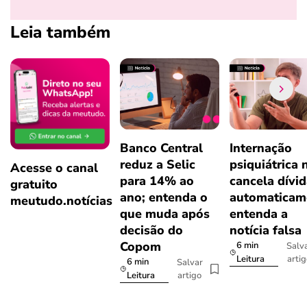
Leia também
Banco Central
Internação
reduz a Selic
psiquiátrica 
Acesse o canal
para 14% ao
cancela dívi
gratuito
ano; entenda o
automaticam
meutudo.notícias
que muda após
entenda a
decisão do
notícia falsa
Copom
6 min
Salv
arti
Leitura
6 min
Salvar
artigo
Leitura