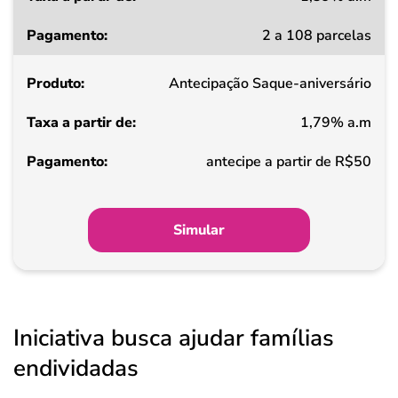
Taxa
2 a 108 parcelas
a
partir
Antecipação Saque-aniversário
de
1,79% a.m
Pagamento
antecipe a partir de R$50
Simular
Iniciativa busca ajudar famílias
endividadas