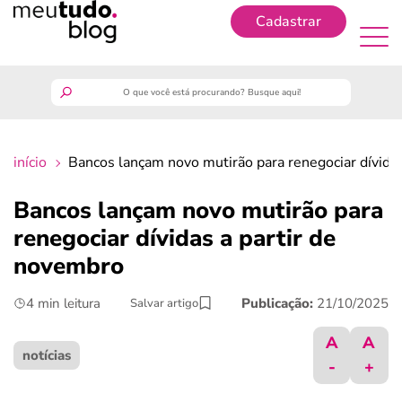
Cadastrar
Cadastrar
meutudo
início
Bancos lançam novo mutirão para renegociar dívida
guia do trabalhador
Bancos lançam novo mutirão para
finanças
renegociar dívidas a partir de
novembro
benefícios
4 min leitura
Publicação:
21/10/2025
Salvar artigo
crédito fácil
A
A
notícias
-
+
últimas notícias