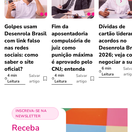
Golpes usam
Fim da
Dívidas de
Desenrola Brasil
aposentadoria
cartão lider
com link falso
compulsória de
acordos no
nas redes
juiz como
Desenrola Br
sociais: como
punição máxima
2026; veja c
saber o site
é aprovado pelo
negociar a s
oficial?
CNJ; entenda
6 min
Salv
arti
Leitura
4 min
4 min
Salvar
Salvar
artigo
artigo
Leitura
Leitura
INSCREVA-SE NA
NEWSLETTER
Receba