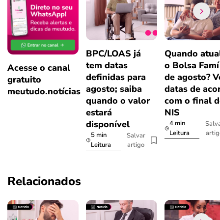
BPC/LOAS já
Quando atual
tem datas
o Bolsa Famí
Acesse o canal
definidas para
de agosto? V
gratuito
agosto; saiba
datas de aco
meutudo.notícias
quando o valor
com o final 
estará
NIS
disponível
4 min
Salv
arti
Leitura
5 min
Salvar
artigo
Leitura
Relacionados