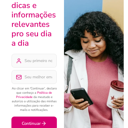
dicas e
informações
relevantes
pro seu dia
a dia
Ao clicar em 'Continuar', declaro
que conheço a
Política de
Privacidade
da meutudo e
autorizo a utilização das minhas
informações para receber e-
mails e notificações.
Continuar