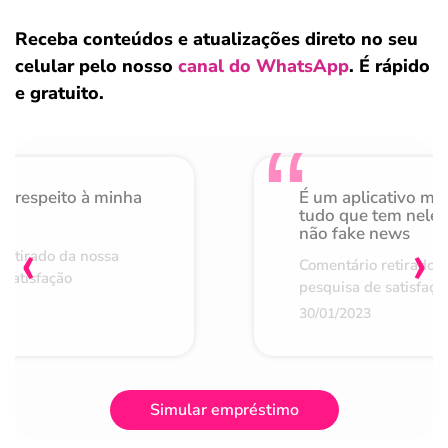
Receba conteúdos e atualizações direto no seu
celular pelo nosso
canal do WhatsApp
. É rápido
e gratuito.
o respeito à minha
É um aplicativo mu
de
tudo que tem nele 
não fake news
‹
›
retirado da nossa
Comentário retirado 
 satisfação
pesquisa de satisfaçã
30/01/2023
Simular empréstimo