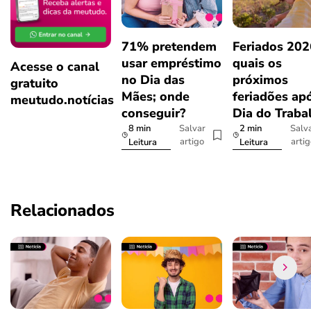
71% pretendem
Feriados 202
usar empréstimo
quais os
Acesse o canal
no Dia das
próximos
gratuito
Mães; onde
feriadões ap
meutudo.notícias
conseguir?
Dia do Traba
8 min
2 min
Salvar
Salv
artigo
arti
Leitura
Leitura
Relacionados