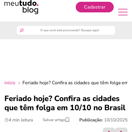
Cadastrar
Cadastrar
meutudo
guia do trabalhador
finanças
início
Feriado hoje? Confira as cidades que têm folga em 
benefícios
Feriado hoje? Confira as cidades
que têm folga em 10/10 no Brasil
crédito fácil
4 min leitura
Publicação:
10/10/2025
Salvar artigo
últimas notícias