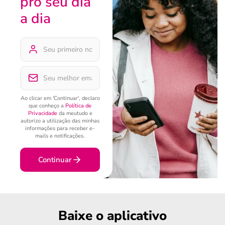
pro seu dia
a dia
Ao clicar em 'Continuar', declaro
que conheço a
Política de
Privacidade
da meutudo e
autorizo a utilização das minhas
informações para receber e-
mails e notificações.
Continuar
Baixe o aplicativo