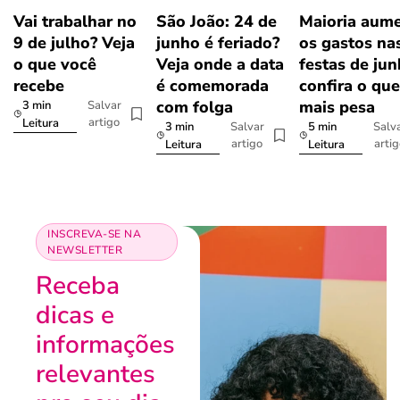
Vai trabalhar no
São João: 24 de
Maioria aum
9 de julho? Veja
junho é feriado?
os gastos na
o que você
Veja onde a data
festas de jun
recebe
é comemorada
confira o que
com folga
mais pesa
3 min
Salvar
artigo
Leitura
3 min
5 min
Salvar
Salv
artigo
arti
Leitura
Leitura
INSCREVA-SE NA
NEWSLETTER
Receba
dicas e
informações
relevantes