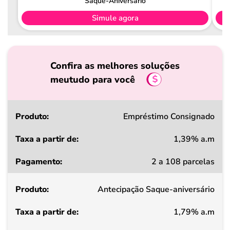
Saque-Aniversário
Simule agora
Confira as melhores soluções
meutudo para você
Produto
Empréstimo Consignado
1,39% a.m
Taxa
2 a 108 parcelas
a
partir
Antecipação Saque-aniversário
de
1,79% a.m
Pagamento