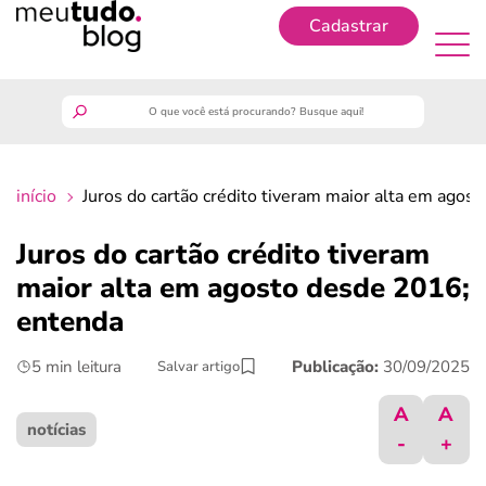
Cadastrar
Cadastrar
meutudo
início
Juros do cartão crédito tiveram maior alta em agos
guia do trabalhador
Juros do cartão crédito tiveram
finanças
maior alta em agosto desde 2016;
entenda
benefícios
5 min leitura
Publicação:
30/09/2025
Salvar artigo
crédito fácil
A
A
notícias
-
+
últimas notícias