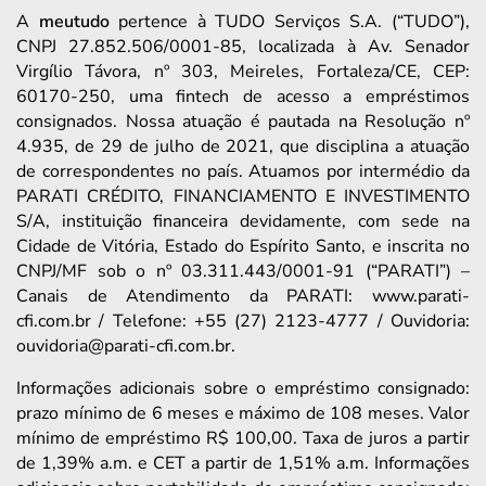
A
meutudo
pertence à TUDO Serviços S.A. (“TUDO”),
CNPJ 27.852.506/0001-85, localizada à Av. Senador
Virgílio Távora, nº 303, Meireles, Fortaleza/CE, CEP:
60170-250, uma fintech de acesso a empréstimos
consignados. Nossa atuação é pautada na Resolução nº
4.935, de 29 de julho de 2021, que disciplina a atuação
de correspondentes no país. Atuamos por intermédio da
PARATI CRÉDITO, FINANCIAMENTO E INVESTIMENTO
S/A, instituição financeira devidamente, com sede na
Cidade de Vitória, Estado do Espírito Santo, e inscrita no
CNPJ/MF sob o nº 03.311.443/0001-91 (“PARATI”) –
Canais de Atendimento da PARATI: www.parati-
cfi.com.br / Telefone: +55 (27) 2123-4777 / Ouvidoria:
ouvidoria@parati-cfi.com.br.
Informações adicionais sobre o empréstimo consignado:
prazo mínimo de 6 meses e máximo de 108 meses. Valor
mínimo de empréstimo R$ 100,00. Taxa de juros a partir
de 1,39% a.m. e CET a partir de 1,51% a.m. Informações