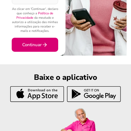
Ao clicar em 'Continuar', declaro
que conheço a
Política de
Privacidade
da meutudo e
autorizo a utilização das minhas
informações para receber e-
mails e notificações.
Continuar
Baixe o aplicativo