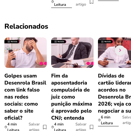
artigo
Leitura
Relacionados
Golpes usam
Fim da
Dívidas de
Desenrola Brasil
aposentadoria
cartão lider
com link falso
compulsória de
acordos no
nas redes
juiz como
Desenrola Br
sociais: como
punição máxima
2026; veja c
saber o site
é aprovado pelo
negociar a s
oficial?
CNJ; entenda
6 min
Salv
arti
Leitura
4 min
4 min
Salvar
Salvar
artigo
artigo
Leitura
Leitura