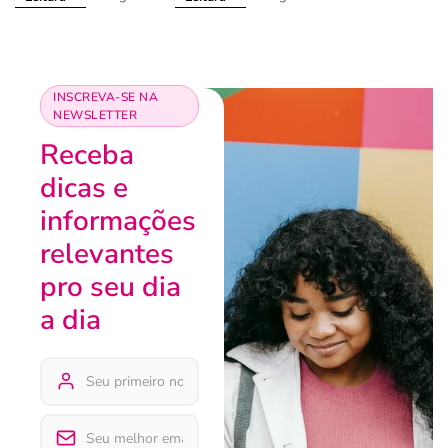
INSCREVA-SE NA
NEWSLETTER
Receba
dicas e
informações
relevantes
pro seu dia
a dia