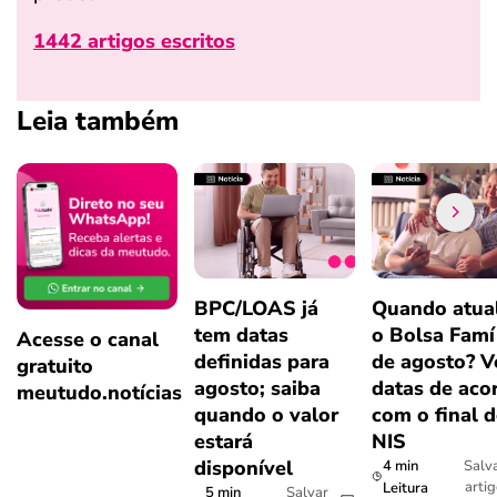
1442 artigos escritos
Leia também
BPC/LOAS já
Quando atual
tem datas
o Bolsa Famí
Acesse o canal
definidas para
de agosto? V
gratuito
agosto; saiba
datas de aco
meutudo.notícias
quando o valor
com o final 
estará
NIS
disponível
4 min
Salv
arti
Leitura
5 min
Salvar