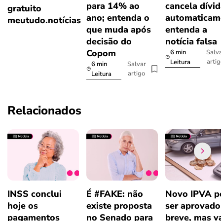
para 14% ao
cancela dívi
gratuito
ano; entenda o
automaticam
meutudo.notícias
que muda após
entenda a
decisão do
notícia falsa
Copom
6 min
Salv
arti
Leitura
6 min
Salvar
artigo
Leitura
Relacionados
INSS conclui
É #FAKE: não
Novo IPVA p
hoje os
existe proposta
ser aprovad
pagamentos
no Senado para
breve, mas v