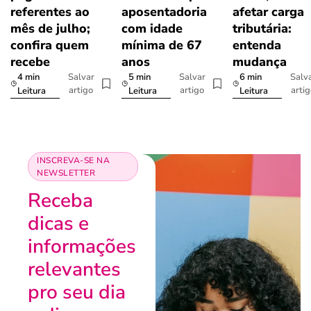
referentes ao
aposentadoria
afetar carga
mês de julho;
com idade
tributária:
confira quem
mínima de 67
entenda
recebe
anos
mudança
4 min
5 min
6 min
Salvar
Salvar
Salv
artigo
artigo
arti
Leitura
Leitura
Leitura
INSCREVA-SE NA
NEWSLETTER
Receba
dicas e
informações
relevantes
pro seu dia