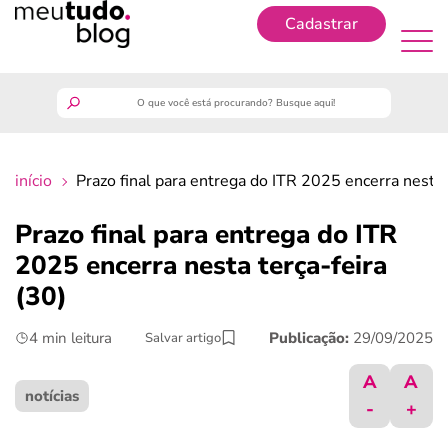
Cadastrar
Cadastrar
meutudo
início
Prazo final para entrega do ITR 2025 encerra nesta 
guia do trabalhador
Prazo final para entrega do ITR
finanças
2025 encerra nesta terça-feira
(30)
benefícios
4 min leitura
Publicação:
29/09/2025
Salvar artigo
crédito fácil
A
A
notícias
-
+
últimas notícias