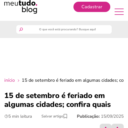
Cadastrar
Cadastrar
meutudo
guia do trabalhador
finanças
início
15 de setembro é feriado em algumas cidades; confi
benefícios
15 de setembro é feriado em
algumas cidades; confira quais
crédito fácil
5 min leitura
Publicação:
15/09/2025
Salvar artigo
últimas notícias