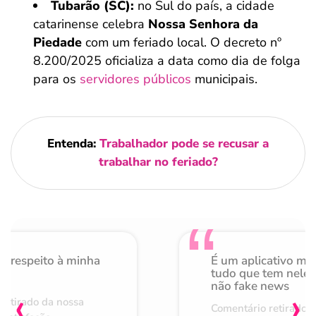
Tubarão (SC):
no Sul do país, a cidade
catarinense celebra
Nossa Senhora da
Piedade
com um feriado local. O decreto nº
8.200/2025 oficializa a data como dia de folga
para os
servidores públicos
municipais.
Entenda:
Trabalhador pode se recusar a
trabalhar no feriado​?
o respeito à minha
É um aplicativo mu
de
tudo que tem nele 
não fake news
‹
›
retirado da nossa
Comentário retirado 