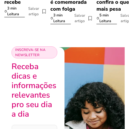
recebe
é comemorada
confira o que
com folga
mais pesa
3 min
Salvar
artigo
Leitura
3 min
5 min
Salvar
Salv
artigo
arti
Leitura
Leitura
INSCREVA-SE NA
NEWSLETTER
Receba
dicas e
informações
relevantes
pro seu dia
a dia