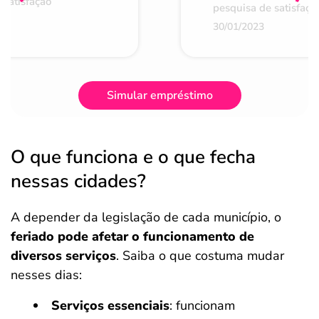
 satisfação
pesquisa de satisfaçã
30/01/2023
Simular empréstimo
O que funciona e o que fecha
nessas cidades?
A depender da legislação de cada município, o
feriado pode afetar o funcionamento de
diversos serviços
. Saiba o que costuma mudar
nesses dias:
Serviços essenciais
: funcionam