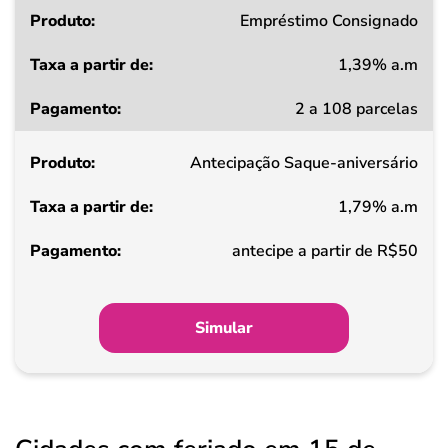
Produto
Empréstimo Consignado
1,39% a.m
Taxa
2 a 108 parcelas
a
partir
Antecipação Saque-aniversário
de
1,79% a.m
Pagamento
antecipe a partir de R$50
Simular