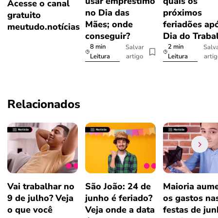
usar empréstimo
quais os
Acesse o canal
no Dia das
próximos
gratuito
Mães; onde
feriadões ap
meutudo.notícias
conseguir?
Dia do Traba
8 min
2 min
Salvar
Salv
artigo
arti
Leitura
Leitura
Relacionados
Vai trabalhar no
São João: 24 de
Maioria aum
9 de julho? Veja
junho é feriado?
os gastos na
o que você
Veja onde a data
festas de jun