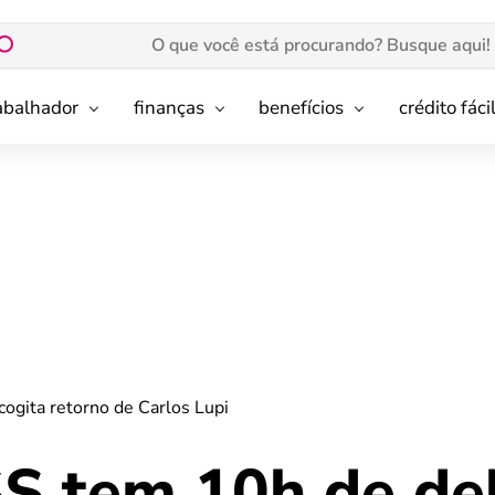
rabalhador
finanças
benefícios
crédito fáci
ogita retorno de Carlos Lupi
S tem 10h de de