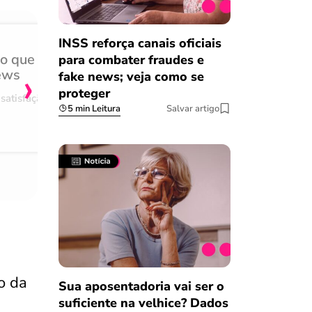
INSS reforça canais oficiais
do que
Achei muito rápido, sem 
para combater fraudes e
›
ews
burocracia
fake news; veja como se
proteger
satisfação
Comentário retirado da nossa pes
5 min Leitura
Salvar artigo
08/03/2023
o da
Sua aposentadoria vai ser o
suficiente na velhice? Dados