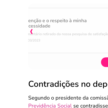
Atenção e o respeito à minha
‹
necessidade
Comentário retirado da nossa pesquisa de satisfaçã
07/03/2023
Contradições no dep
Segundo o presidente da comissã
Previdência Social
se contradiss