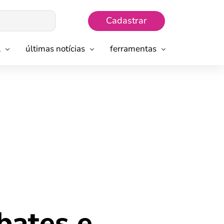
Cadastrar
l
últimas notícias
ferramentas
bates e