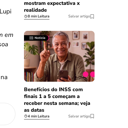
mostram expectativa x
realidade
 Lupi
8 min Leitura
Salvar artigo
am em
soa
na
Benefícios do INSS com
finais 1 a 5 começam a
receber nesta semana; veja
as datas
4 min Leitura
Salvar artigo