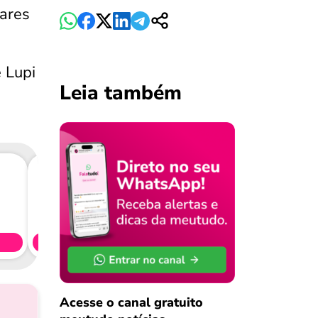
tares
e Lupi
Leia também
Consig
CL
Simule 
Acesse o canal gratuito