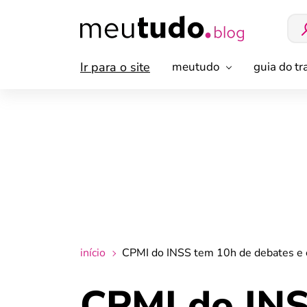
Ir para o site
meutudo
guia do t
início
CPMI do INSS tem 10h de debates e c
CPMI do INS