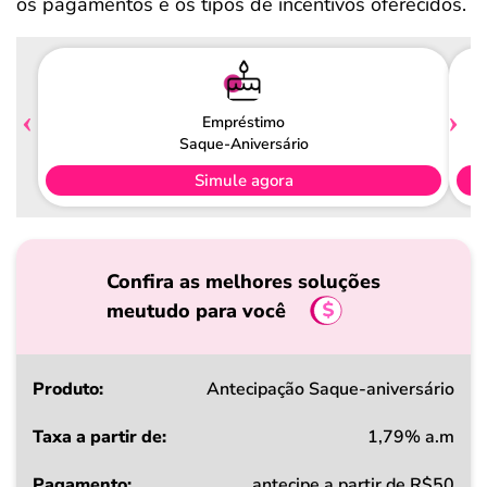
os pagamentos e os tipos de incentivos oferecidos.
Empréstimo
Saque-Aniversário
Simule agora
Confira as melhores soluções
meutudo para você
Produto
Antecipação Saque-aniversário
1,79% a.m
Taxa
antecipe a partir de R$50