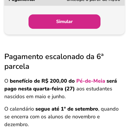
a
partir
de
Simular
Pagamento
Pagamento escalonado da 6ª
parcela
O
benefício de R$ 200,00 do
Pé-de-Meia
será
pago nesta quarta-feira (27)
aos estudantes
nascidos em maio e junho.
O calendário
segue até 1º de setembro
, quando
se encerra com os alunos de novembro e
dezembro.