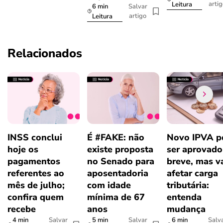
arti
Leitura
6 min
Salvar
artigo
Leitura
Relacionados
INSS conclui
É #FAKE: não
Novo IPVA p
hoje os
existe proposta
ser aprovad
pagamentos
no Senado para
breve, mas v
referentes ao
aposentadoria
afetar carga
mês de julho;
com idade
tributária:
confira quem
mínima de 67
entenda
recebe
anos
mudança
4 min
5 min
6 min
Salvar
Salvar
Salv