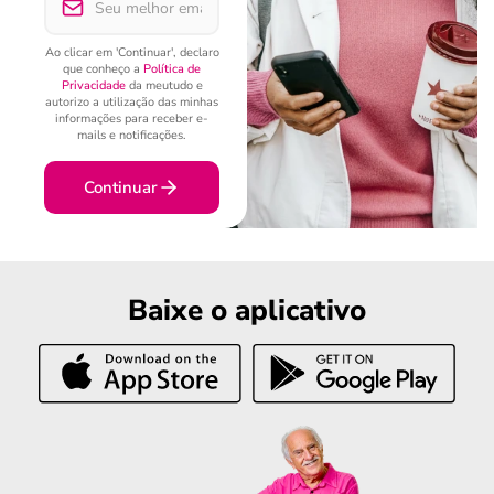
Ao clicar em 'Continuar', declaro
que conheço a
Política de
Privacidade
da meutudo e
autorizo a utilização das minhas
informações para receber e-
mails e notificações.
Continuar
Baixe o aplicativo