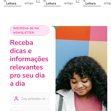
artigo
artigo
arti
Leitura
Leitura
Leitura
INSCREVA-SE NA
NEWSLETTER
Receba
dicas e
informações
relevantes
pro seu dia
a dia