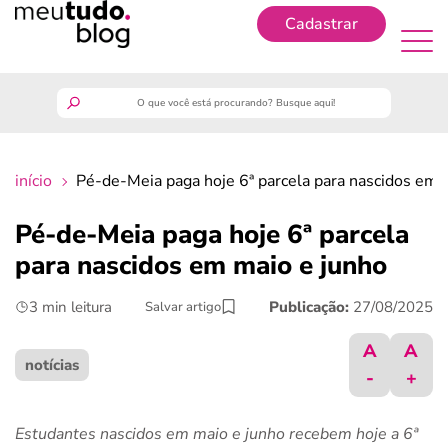
Cadastrar
Cadastrar
meutudo
início
Pé-de-Meia paga hoje 6ª parcela para nascidos em 
guia do trabalhador
Pé-de-Meia paga hoje 6ª parcela
finanças
para nascidos em maio e junho
3 min leitura
Publicação:
27/08/2025
Salvar artigo
benefícios
A
A
crédito fácil
notícias
-
+
últimas notícias
Estudantes nascidos em maio e junho recebem hoje a 6ª