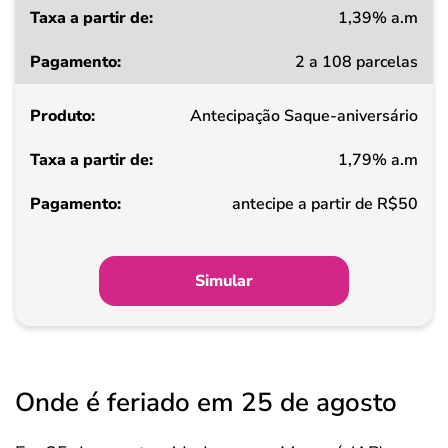
1,39% a.m
Taxa
2 a 108 parcelas
a
partir
Antecipação Saque-aniversário
de
1,79% a.m
Pagamento
antecipe a partir de R$50
Simular
Onde é feriado em 25 de agosto