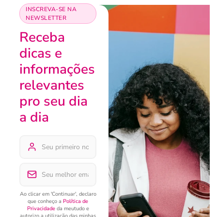
INSCREVA-SE NA
NEWSLETTER
Receba
dicas e
informações
relevantes
pro seu dia
a dia
Ao clicar em 'Continuar', declaro
que conheço a
Política de
Privacidade
da meutudo e
autorizo a utilização das minhas