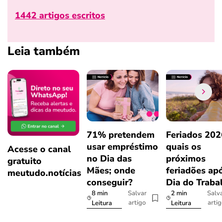
1442 artigos escritos
Leia também
71% pretendem
Feriados 202
usar empréstimo
quais os
Acesse o canal
no Dia das
próximos
gratuito
Mães; onde
feriadões ap
meutudo.notícias
conseguir?
Dia do Traba
8 min
2 min
Salvar
Salv
artigo
arti
Leitura
Leitura