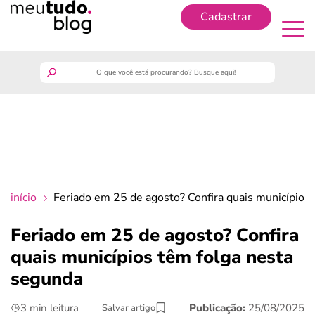
Cadastrar
Cadastrar
meutudo
guia do trabalhador
finanças
início
Feriado em 25 de agosto? Confira quais municípios
benefícios
Feriado em 25 de agosto? Confira
quais municípios têm folga nesta
crédito fácil
segunda
últimas notícias
3 min leitura
Publicação:
25/08/2025
Salvar artigo