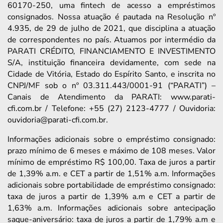
60170-250, uma fintech de acesso a empréstimos
consignados. Nossa atuação é pautada na Resolução nº
4.935, de 29 de julho de 2021, que disciplina a atuação
de correspondentes no país. Atuamos por intermédio da
PARATI CRÉDITO, FINANCIAMENTO E INVESTIMENTO
S/A, instituição financeira devidamente, com sede na
Cidade de Vitória, Estado do Espírito Santo, e inscrita no
CNPJ/MF sob o nº 03.311.443/0001-91 (“PARATI”) –
Canais de Atendimento da PARATI: www.parati-
cfi.com.br / Telefone: +55 (27) 2123-4777 / Ouvidoria:
ouvidoria@parati-cfi.com.br.
Informações adicionais sobre o empréstimo consignado:
prazo mínimo de 6 meses e máximo de 108 meses. Valor
mínimo de empréstimo R$ 100,00. Taxa de juros a partir
de 1,39% a.m. e CET a partir de 1,51% a.m. Informações
adicionais sobre portabilidade de empréstimo consignado:
taxa de juros a partir de 1,39% a.m e CET a partir de
1,63% a.m. Informações adicionais sobre antecipação
saque-aniversário: taxa de juros a partir de 1,79% a.m e