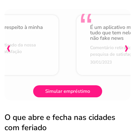
o respeito à minha
É um aplicativo mu
de
tudo que tem nele 
não fake news
‹
›
retirado da nossa
Comentário retirado 
 satisfação
pesquisa de satisfaçã
30/01/2023
Simular empréstimo
O que abre e fecha nas cidades
com feriado