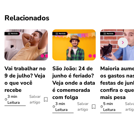
Relacionados
Vai trabalhar no
São João: 24 de
Maioria aum
9 de julho? Veja
junho é feriado?
os gastos na
o que você
Veja onde a data
festas de jun
recebe
é comemorada
confira o que
com folga
mais pesa
3 min
Salvar
artigo
Leitura
3 min
5 min
Salvar
Salv
artigo
arti
Leitura
Leitura