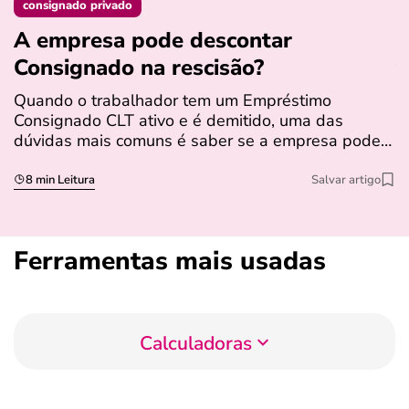
consignado privado
A empresa pode descontar
N
Consignado na rescisão​?
t
Quando o trabalhador tem um Empréstimo
N
Consignado CLT ativo e é demitido, uma das
l
dúvidas mais comuns é saber se a empresa pode…
e
s
8 min Leitura
Salvar artigo
Ferramentas mais usadas
Calculadoras