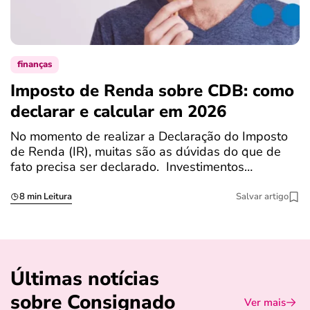
finanças
Imposto de Renda sobre CDB: como
N
declarar e calcular em 2026
a
No momento de realizar a Declaração do Imposto
T
de Renda (IR), muitas são as dúvidas do que de
c
fato precisa ser declarado. Investimentos…
c
8 min Leitura
Salvar artigo
Últimas notícias
sobre Consignado
Ver mais