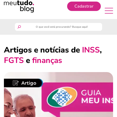
Cadastrar
Cadastrar
meutudo
Artigos e notícias de
INSS
,
guia do trabalhador
FGTS
e
finanças
finanças
benefícios
crédito fácil
últimas notícias