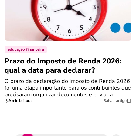
educação financeira
Prazo do Imposto de Renda 2026:
C
qual a data para declarar?
r
R
O prazo da declaração do Imposto de Renda 2026
foi uma etapa importante para os contribuintes que
A
precisaram organizar documentos e enviar a…
m
9 min Leitura
Salvar artigo
q
S