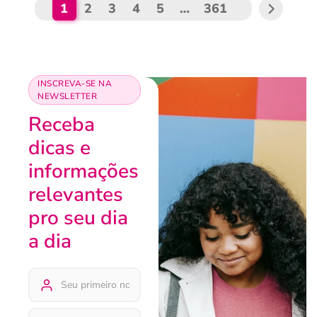
1
2
3
4
5
…
361
INSCREVA-SE NA
NEWSLETTER
Receba
dicas e
informações
relevantes
pro seu dia
a dia