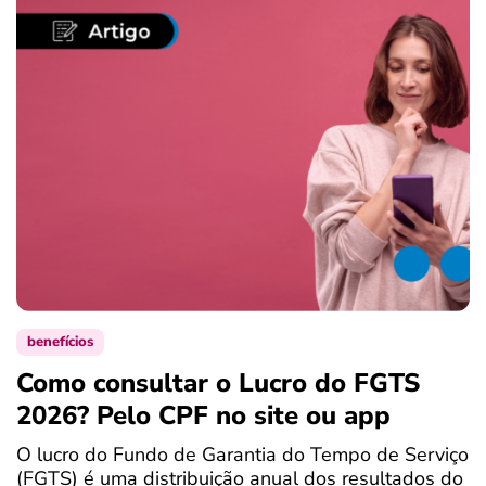
benefícios
Como consultar o Lucro do FGTS
C
2026? Pelo CPF no site ou app
P
O lucro do Fundo de Garantia do Tempo de Serviço
S
(FGTS) é uma distribuição anual dos resultados do
d