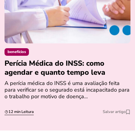
benefícios
Perícia Médica do INSS: como
D
agendar e quanto tempo leva
a
s
A perícia médica do INSS é uma avaliação feita
para verificar se o segurado está incapacitado para
O
o trabalho por motivo de doença…
I
q
12 min Leitura
Salvar artigo