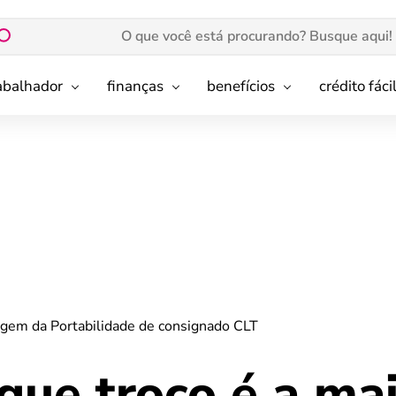
rabalhador
finanças
benefícios
crédito fáci
gem da Portabilidade de consignado CLT
ue troco é a ma