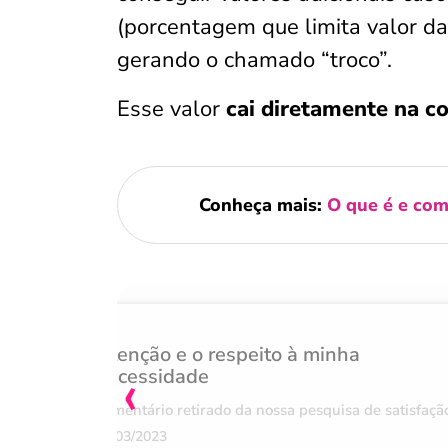
(porcentagem que limita valor da
gerando o chamado “troco”.
Esse valor
cai diretamente na c
Conheça mais:
O que é e com
Atenção e o respeito à minha
‹
necessidade
Comentário retirado da nossa pesquisa de satisfaçã
07/03/2023