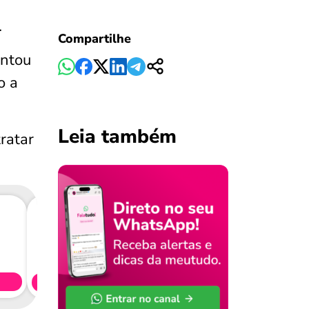
.
Compartilhe
ontou
o a
Leia também
ratar
Consig
CL
Simule 