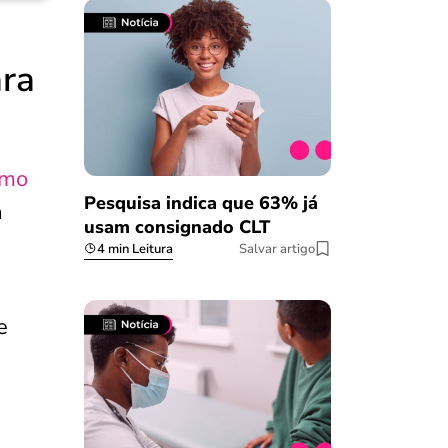
ara
imo
Pesquisa indica que 63% já
a
usam consignado CLT
4 min Leitura
Salvar artigo
a
e