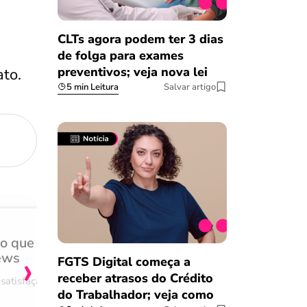
CLTs agora podem ter 3 dias
de folga para exames
preventivos; veja nova lei
to.
5 min Leitura
Salvar artigo
do que
Achei muito rápido, sem 
›
ews
burocracia
FGTS Digital começa a
receber atrasos do Crédito
satisfação
Comentário retirado da nossa pes
do Trabalhador; veja como
08/03/2023