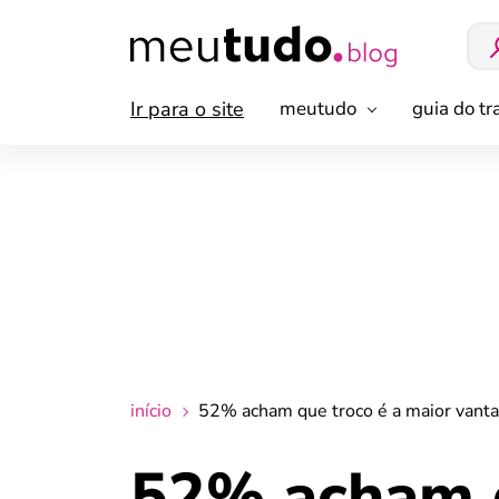
Ir para o site
meutudo
guia do t
início
52% acham que troco é a maior vanta
52% acham q