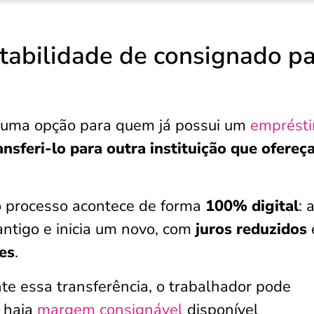
tabilidade de consignado p
é uma opção para quem já possui um
emprést
nsferi-lo para outra instituição que ofereç
o processo acontece de forma
100% digital
: 
 antigo e inicia um novo, com
juros reduzidos
es
.
nte essa transferência, o trabalhador pode
o haja
margem consignável
disponível