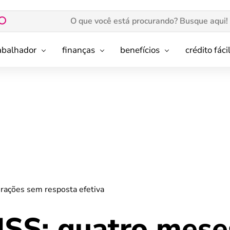
rabalhador
finanças
benefícios
crédito fáci
rações sem resposta efetiva
NSS: quatro mese