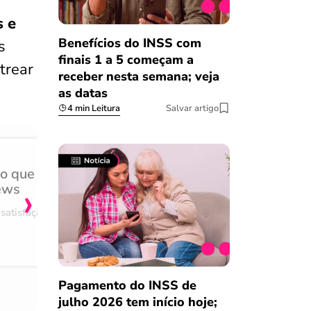
s e
Benefícios do INSS com
s
finais 1 a 5 começam a
trear
receber nesta semana; veja
as datas
4 min Leitura
Salvar artigo
do que
Achei muito rápido, sem 
›
ews
burocracia
satisfação
Comentário retirado da nossa pes
08/03/2023
Pagamento do INSS de
julho 2026 tem início hoje;