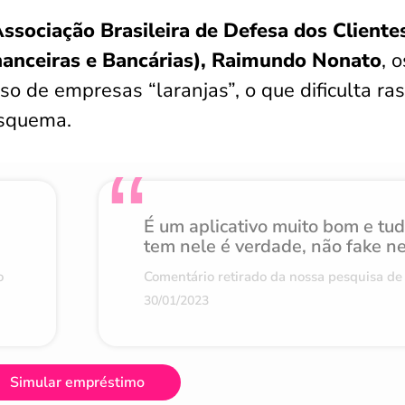
ssociação Brasileira de Defesa dos Cliente
anceiras e Bancárias), Raimundo Nonato
, o
so de empresas “laranjas”, o que dificulta ras
esquema.
É um aplicativo muito bom e tu
tem nele é verdade, não fake n
o
Comentário retirado da nossa pesquisa de 
30/01/2023
Simular empréstimo