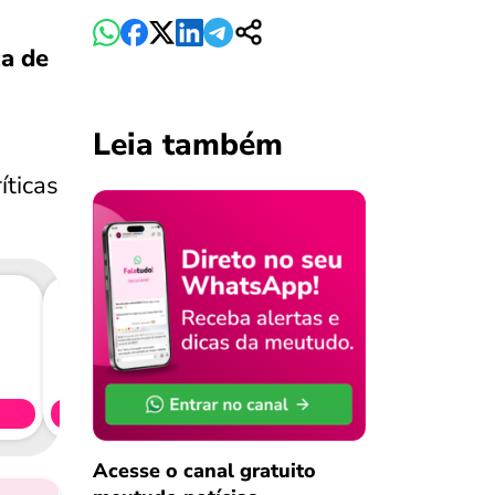
ça de
Leia também
íticas
Consig
CL
Simule 
Acesse o canal gratuito