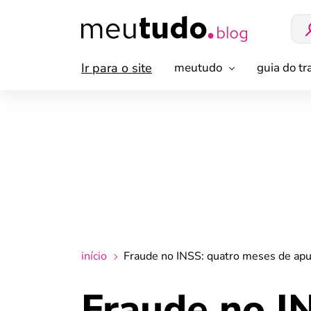
Ir para o site
meutudo
guia do t
início
Fraude no INSS: quatro meses de apu
Fraude no I