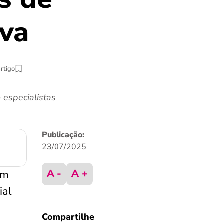
iva
artigo
 especialistas
Publicação:
23/07/2025
A -
A +
em
ial
Compartilhe