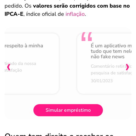
pedido. Os
valores serão corrigidos com base no
IPCA-E
, índice oficial de
inflação
.
o respeito à minha
É um aplicativo mu
de
tudo que tem nele 
não fake news
‹
›
retirado da nossa
Comentário retirado 
 satisfação
pesquisa de satisfaçã
30/01/2023
Simular empréstimo