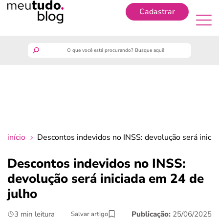
Cadastrar
Cadastrar
meutudo
guia do trabalhador
finanças
início
Descontos indevidos no INSS: devolução será inicia
benefícios
Descontos indevidos no INSS:
devolução será iniciada em 24 de
crédito fácil
julho
últimas notícias
3 min leitura
Publicação:
25/06/2025
Salvar artigo