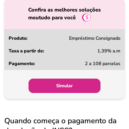
Confira as melhores soluções
meutudo para você
Produto
Empréstimo Consignado
1,39% a.m
Taxa
2 a 108 parcelas
a
partir
de
Simular
Pagamento
Quando começa o pagamento da