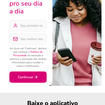
pro seu dia
a dia
Ao clicar em 'Continuar', declaro
que conheço a
Política de
Privacidade
da meutudo e
autorizo a utilização das minhas
informações para receber e-
mails e notificações.
Continuar
Baixe o aplicativo