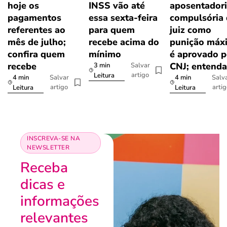
hoje os
INSS vão até
aposentador
pagamentos
essa sexta-feira
compulsória
referentes ao
para quem
juiz como
mês de julho;
recebe acima do
punição máx
confira quem
mínimo
é aprovado p
recebe
CNJ; entenda
3 min
Salvar
artigo
Leitura
4 min
4 min
Salvar
Salv
artigo
arti
Leitura
Leitura
INSCREVA-SE NA
NEWSLETTER
Receba
dicas e
informações
relevantes