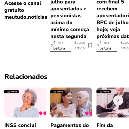
julho para
com final 5
Acesse o canal
aposentados e
recebem
gratuito
pensionistas
aposentadori
meutudo.notícias
acima do
BPC de julho
mínimo começa
hoje; veja
nesta segunda
próximas dat
4 min
4 min
Salvar
Salv
artigo
arti
Leitura
Leitura
Relacionados
INSS conclui
Pagamentos do
Fim da