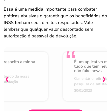
Essa é uma medida importante para combater
práticas abusivas e garantir que os beneficiários do
INSS tenham seus direitos respeitados. Vale
lembrar que qualquer valor descontado sem
autorização é passível de devolução.
o respeito à minha
É um aplicativo mu
de
tudo que tem nele 
não fake news
‹
›
retirado da nossa
Comentário retirado 
 satisfação
pesquisa de satisfaçã
30/01/2023