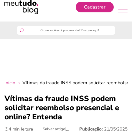
Cadastrar
Cadastrar
meutudo
guia do trabalhador
finanças
início
Vítimas da fraude INSS podem solicitar reembolso 
benefícios
Vítimas da fraude INSS podem
solicitar reembolso presencial e
crédito fácil
online? Entenda
últimas notícias
4 min leitura
Publicação:
21/05/2025
Salvar artigo