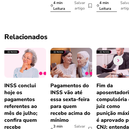
4 min
4 min
Salvar
Salv
artigo
arti
Leitura
Leitura
Relacionados
INSS conclui
Pagamentos do
Fim da
hoje os
INSS vão até
aposentador
pagamentos
essa sexta-feira
compulsória
referentes ao
para quem
juiz como
mês de julho;
recebe acima do
punição máx
confira quem
mínimo
é aprovado p
recebe
CNJ; entenda
3 min
Salvar