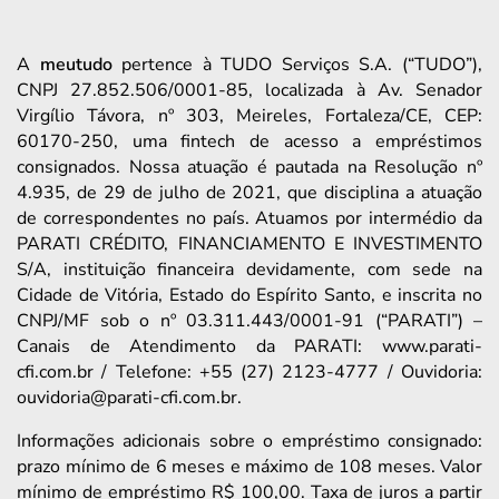
A
meutudo
pertence à TUDO Serviços S.A. (“TUDO”),
CNPJ 27.852.506/0001-85, localizada à Av. Senador
Virgílio Távora, nº 303, Meireles, Fortaleza/CE, CEP:
60170-250, uma fintech de acesso a empréstimos
consignados. Nossa atuação é pautada na Resolução nº
4.935, de 29 de julho de 2021, que disciplina a atuação
de correspondentes no país. Atuamos por intermédio da
PARATI CRÉDITO, FINANCIAMENTO E INVESTIMENTO
S/A, instituição financeira devidamente, com sede na
Cidade de Vitória, Estado do Espírito Santo, e inscrita no
CNPJ/MF sob o nº 03.311.443/0001-91 (“PARATI”) –
Canais de Atendimento da PARATI: www.parati-
cfi.com.br / Telefone: +55 (27) 2123-4777 / Ouvidoria:
ouvidoria@parati-cfi.com.br.
Informações adicionais sobre o empréstimo consignado:
prazo mínimo de 6 meses e máximo de 108 meses. Valor
mínimo de empréstimo R$ 100,00. Taxa de juros a partir