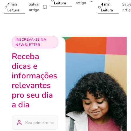
artigo
Leitura
4 min
4 min
Salvar
Salv
artigo
arti
Leitura
Leitura
INSCREVA-SE NA
NEWSLETTER
Receba
dicas e
informações
relevantes
pro seu dia
a dia