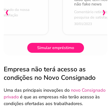
não fake news
‹
›
retirado da nossa
Comentário retirado 
 satisfação
pesquisa de satisfaçã
30/01/2023
Simular empréstimo
Empresa não terá acesso as
condições no Novo Consignado
Uma das principais inovações do
novo Consignado
privado
é que as empresas não terão acesso às
condições ofertadas aos trabalhadores.