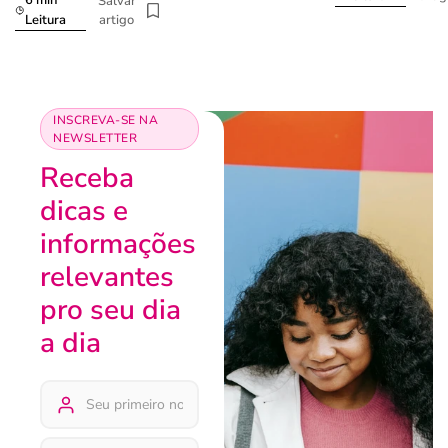
6 min
Salvar
artigo
Leitura
INSCREVA-SE NA
NEWSLETTER
Receba
dicas e
informações
relevantes
pro seu dia
a dia