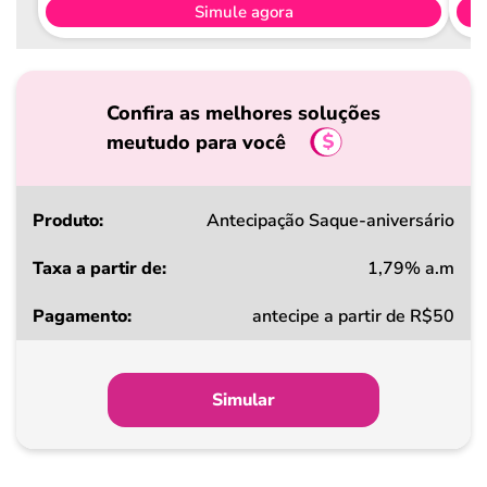
Simule agora
Confira as melhores soluções
meutudo para você
Produto
Antecipação Saque-aniversário
1,79% a.m
Taxa
antecipe a partir de R$50
a
partir
de
Simular
Pagamento