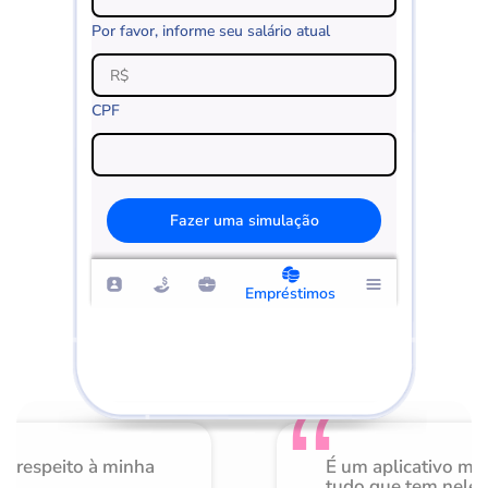
Por favor, informe seu salário atual
CPF
Fazer uma simulação
Empréstimos
o respeito à minha
É um aplicativo mu
de
tudo que tem nele 