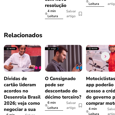
arti
Leitura
resolução
4 min
Salvar
artigo
Leitura
Relacionados
Dívidas de
O Consignado
Motociclista
cartão lideram
pode ser
app poderão 
acordos no
descontado do
acesso a créd
Desenrola Brasil
décimo terceiro?
do governo p
2026; veja como
comprar mot
6 min
Salvar
artigo
Leitura
negociar a sua
4 min
Salv
arti
Leitura