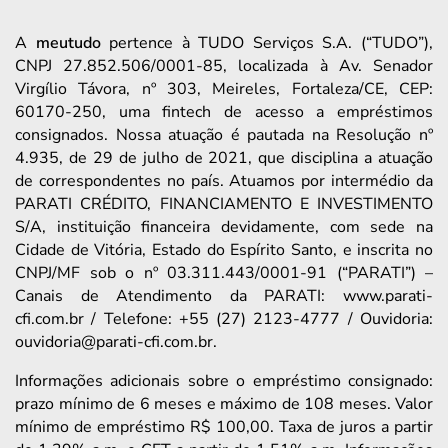
A
meutudo
pertence à TUDO Serviços S.A. (“TUDO”),
CNPJ 27.852.506/0001-85, localizada à Av. Senador
Virgílio Távora, nº 303, Meireles, Fortaleza/CE, CEP:
60170-250, uma fintech de acesso a empréstimos
consignados. Nossa atuação é pautada na Resolução nº
4.935, de 29 de julho de 2021, que disciplina a atuação
de correspondentes no país. Atuamos por intermédio da
PARATI CRÉDITO, FINANCIAMENTO E INVESTIMENTO
S/A, instituição financeira devidamente, com sede na
Cidade de Vitória, Estado do Espírito Santo, e inscrita no
CNPJ/MF sob o nº 03.311.443/0001-91 (“PARATI”) –
Canais de Atendimento da PARATI: www.parati-
cfi.com.br / Telefone: +55 (27) 2123-4777 / Ouvidoria:
ouvidoria@parati-cfi.com.br.
Informações adicionais sobre o empréstimo consignado:
prazo mínimo de 6 meses e máximo de 108 meses. Valor
mínimo de empréstimo R$ 100,00. Taxa de juros a partir