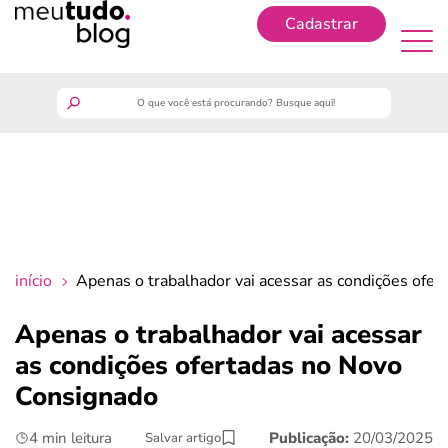
Cadastrar
Cadastrar
meutudo
guia do trabalhador
finanças
início
Apenas o trabalhador vai acessar as condições ofe
benefícios
Apenas o trabalhador vai acessar
as condições ofertadas no Novo
crédito fácil
Consignado
últimas notícias
4 min leitura
Publicação:
20/03/2025
Salvar artigo