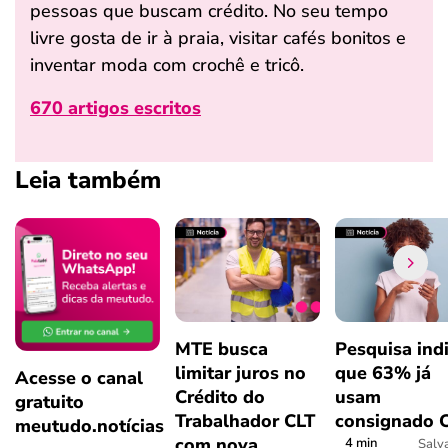
pessoas que buscam crédito. No seu tempo
livre gosta de ir à praia, visitar cafés bonitos e
inventar moda com crochê e tricô.
670 artigos escritos
Leia também
MTE busca
Pesquisa ind
limitar juros no
que 63% já
Acesse o canal
Crédito do
usam
gratuito
Trabalhador CLT
consignado 
meutudo.notícias
com nova
4 min
Salv