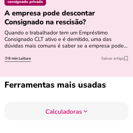
consignado privado
A empresa pode descontar
N
Consignado na rescisão​?
t
Quando o trabalhador tem um Empréstimo
N
Consignado CLT ativo e é demitido, uma das
l
dúvidas mais comuns é saber se a empresa pode…
e
s
8 min Leitura
Salvar artigo
Ferramentas mais usadas
Calculadoras