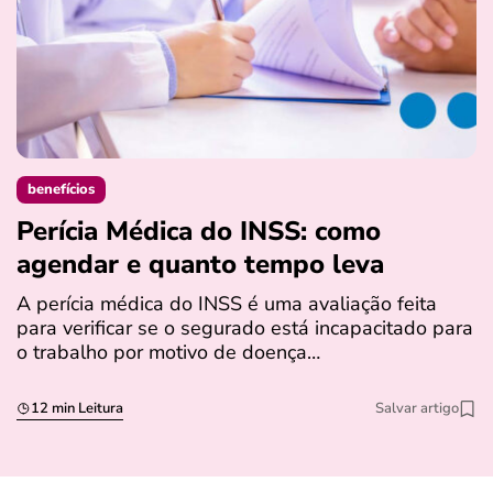
benefícios
Perícia Médica do INSS: como
D
agendar e quanto tempo leva
a
s
A perícia médica do INSS é uma avaliação feita
para verificar se o segurado está incapacitado para
O
o trabalho por motivo de doença…
I
q
12 min Leitura
Salvar artigo