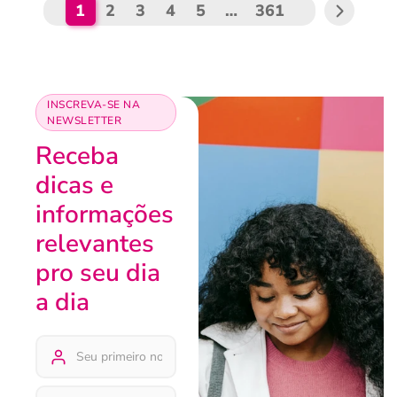
1
2
3
4
5
…
361
INSCREVA-SE NA
NEWSLETTER
Receba
dicas e
informações
relevantes
pro seu dia
a dia