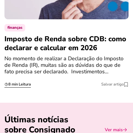
finanças
Imposto de Renda sobre CDB: como
N
declarar e calcular em 2026
a
No momento de realizar a Declaração do Imposto
T
de Renda (IR), muitas são as dúvidas do que de
c
fato precisa ser declarado. Investimentos…
c
8 min Leitura
Salvar artigo
Últimas notícias
sobre Consignado
Ver mais