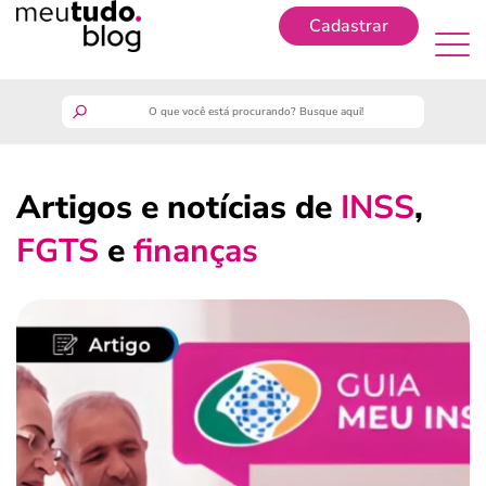
Cadastrar
Cadastrar
meutudo
Artigos e notícias de
INSS
,
guia do trabalhador
FGTS
e
finanças
finanças
benefícios
crédito fácil
últimas notícias