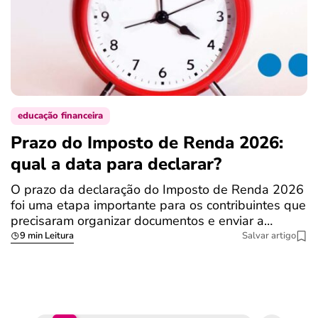
educação financeira
Prazo do Imposto de Renda 2026:
C
qual a data para declarar?
r
R
O prazo da declaração do Imposto de Renda 2026
foi uma etapa importante para os contribuintes que
A
precisaram organizar documentos e enviar a…
m
9 min Leitura
Salvar artigo
q
S