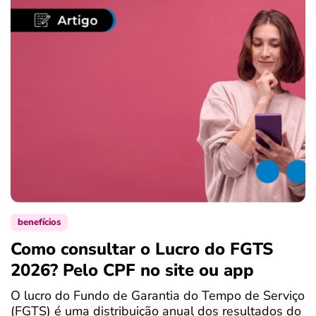
benefícios
Como consultar o Lucro do FGTS
C
2026? Pelo CPF no site ou app
P
O lucro do Fundo de Garantia do Tempo de Serviço
S
(FGTS) é uma distribuição anual dos resultados do
d