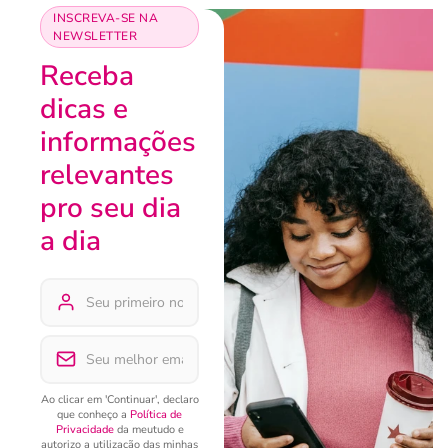
INSCREVA-SE NA
NEWSLETTER
Receba
dicas e
informações
relevantes
pro seu dia
a dia
Ao clicar em 'Continuar', declaro
que conheço a
Política de
Privacidade
da meutudo e
autorizo a utilização das minhas