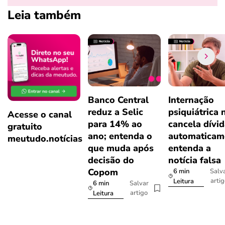
Leia também
Banco Central
Internação
reduz a Selic
psiquiátrica 
Acesse o canal
para 14% ao
cancela dívi
gratuito
ano; entenda o
automaticam
meutudo.notícias
que muda após
entenda a
decisão do
notícia falsa
Copom
6 min
Salv
arti
Leitura
6 min
Salvar
artigo
Leitura