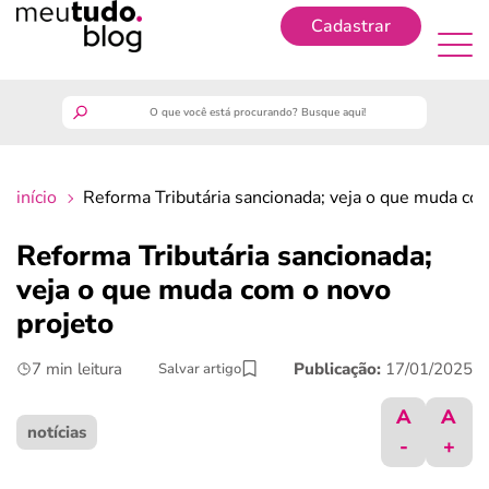
Cadastrar
Cadastrar
meutudo
início
Reforma Tributária sancionada; veja o que muda co
guia do trabalhador
Reforma Tributária sancionada;
finanças
veja o que muda com o novo
projeto
benefícios
7 min leitura
Publicação:
17/01/2025
Salvar artigo
crédito fácil
A
A
notícias
-
+
últimas notícias