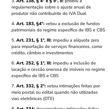
Art. 138, § 4º e § 9º, II:
proibiu a
regulamentação sobre o ajuste anual de
produtor não contribuinte do IVA Dual
Art. 183, §4º:
vetou a exclusão de fundos
patrimoniais do regime específico de IBS e CBS
Art. 231, § 1º, III:
impediu a alíquota zero
para importação de serviços financeiros, como
crédito, câmbio e investimentos
Art. 252, § 1º, III:
impediu a inclusão de
locação e cessão onerosa de imóveis no regime
específico de IBS e CBS
Art. 332, § 2º:
vetou intimações feitas por
meio postal ou edital quando não utilizadas
vias eletrônicas (DTE)
Art. 334:
desconsiderou intimações feitas