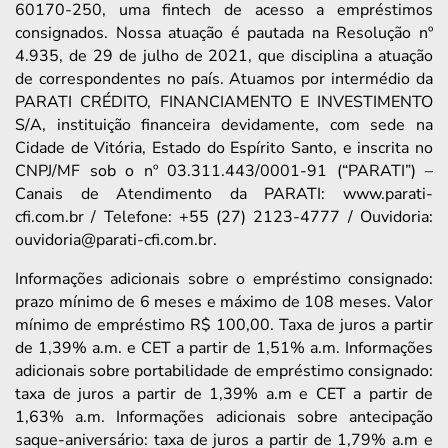
60170-250, uma fintech de acesso a empréstimos
consignados. Nossa atuação é pautada na Resolução nº
4.935, de 29 de julho de 2021, que disciplina a atuação
de correspondentes no país. Atuamos por intermédio da
PARATI CRÉDITO, FINANCIAMENTO E INVESTIMENTO
S/A, instituição financeira devidamente, com sede na
Cidade de Vitória, Estado do Espírito Santo, e inscrita no
CNPJ/MF sob o nº 03.311.443/0001-91 (“PARATI”) –
Canais de Atendimento da PARATI: www.parati-
cfi.com.br / Telefone: +55 (27) 2123-4777 / Ouvidoria:
ouvidoria@parati-cfi.com.br.
Informações adicionais sobre o empréstimo consignado:
prazo mínimo de 6 meses e máximo de 108 meses. Valor
mínimo de empréstimo R$ 100,00. Taxa de juros a partir
de 1,39% a.m. e CET a partir de 1,51% a.m. Informações
adicionais sobre portabilidade de empréstimo consignado:
taxa de juros a partir de 1,39% a.m e CET a partir de
1,63% a.m. Informações adicionais sobre antecipação
saque-aniversário: taxa de juros a partir de 1,79% a.m e