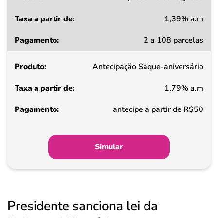
1,39% a.m
Taxa
2 a 108 parcelas
a
partir
Antecipação Saque-aniversário
de
1,79% a.m
Pagamento
antecipe a partir de R$50
Simular
Presidente sanciona lei da