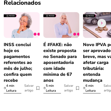
Relacionados
INSS conclui
É #FAKE: não
Novo IPVA p
hoje os
existe proposta
ser aprovad
pagamentos
no Senado para
breve, mas v
referentes ao
aposentadoria
afetar carga
mês de julho;
com idade
tributária:
confira quem
mínima de 67
entenda
recebe
anos
mudança
4 min
5 min
6 min
Salvar
Salvar
Salv
artigo
artigo
arti
Leitura
Leitura
Leitura