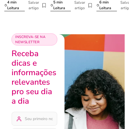
4 min
5 min
6 min
Salvar
Salvar
Salv
artigo
artigo
arti
Leitura
Leitura
Leitura
INSCREVA-SE NA
NEWSLETTER
Receba
dicas e
informações
relevantes
pro seu dia
a dia