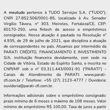
A
meutudo
pertence à TUDO Serviços S.A. (“TUDO”),
CNPJ 27.852.506/0001-85, localizada à Av. Senador
Virgílio Távora, nº 303, Meireles, Fortaleza/CE, CEP:
60170-250, uma fintech de acesso a empréstimos
consignados. Nossa atuação é pautada na Resolução nº
4.935, de 29 de julho de 2021, que disciplina a atuação
de correspondentes no país. Atuamos por intermédio da
PARATI CRÉDITO, FINANCIAMENTO E INVESTIMENTO
S/A, instituição financeira devidamente, com sede na
Cidade de Vitória, Estado do Espírito Santo, e inscrita no
CNPJ/MF sob o nº 03.311.443/0001-91 (“PARATI”) –
Canais de Atendimento da PARATI: www.parati-
cfi.com.br / Telefone: +55 (27) 2123-4777 / Ouvidoria:
ouvidoria@parati-cfi.com.br.
Informações adicionais sobre o empréstimo consignado:
prazo mínimo de 6 meses e máximo de 108 meses. Valor
mínimo de empréstimo R$ 100,00. Taxa de juros a partir