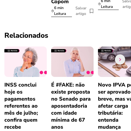
Copom
6 min
Salv
arti
Leitura
6 min
Salvar
artigo
Leitura
Relacionados
INSS conclui
É #FAKE: não
Novo IPVA p
hoje os
existe proposta
ser aprovad
pagamentos
no Senado para
breve, mas v
referentes ao
aposentadoria
afetar carga
mês de julho;
com idade
tributária:
confira quem
mínima de 67
entenda
recebe
anos
mudança