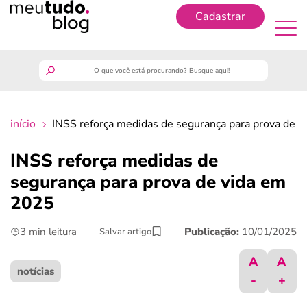
Cadastrar
Cadastrar
meutudo
início
INSS reforça medidas de segurança para prova de 
guia do trabalhador
INSS reforça medidas de
finanças
segurança para prova de vida em
2025
benefícios
3 min leitura
Publicação:
10/01/2025
Salvar artigo
crédito fácil
A
A
notícias
-
+
últimas notícias