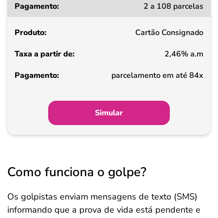
2 a 108 parcelas
a
partir
Cartão Consignado
de
2,46% a.m
Pagamento
parcelamento em até 84x
Simular
Como funciona o golpe?
Os golpistas enviam mensagens de texto (SMS)
informando que a prova de vida está pendente e