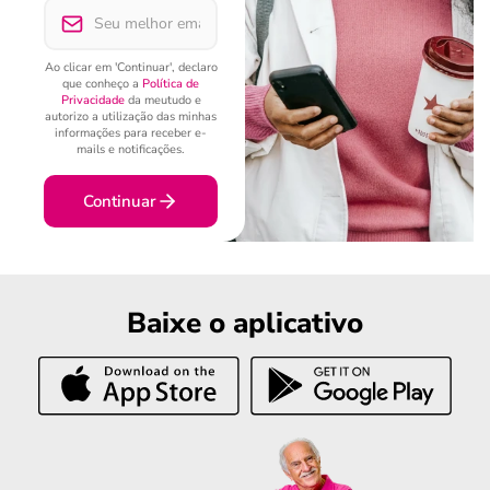
Ao clicar em 'Continuar', declaro
que conheço a
Política de
Privacidade
da meutudo e
autorizo a utilização das minhas
informações para receber e-
mails e notificações.
Continuar
Baixe o aplicativo