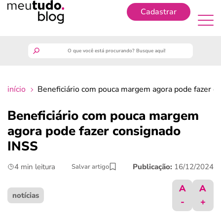
Cadastrar
Cadastrar
meutudo
início
Beneficiário com pouca margem agora pode fazer c
guia do trabalhador
Beneficiário com pouca margem
finanças
agora pode fazer consignado
INSS
benefícios
4 min leitura
Publicação:
16/12/2024
Salvar artigo
crédito fácil
A
A
notícias
-
+
últimas notícias