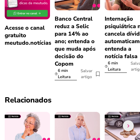
Banco Central
Internação
reduz a Selic
psiquiátrica 
Acesse o canal
para 14% ao
cancela dívi
gratuito
ano; entenda o
automaticam
meutudo.notícias
que muda após
entenda a
decisão do
notícia falsa
Copom
6 min
Salv
arti
Leitura
6 min
Salvar
artigo
Leitura
Relacionados