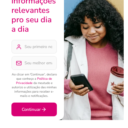
informações
relevantes
pro seu dia
a dia
Ao clicar em 'Continuar', declaro
que conheço a
Política de
Privacidade
da meutudo e
autorizo a utilização das minhas
informações para receber e-
mails e notificações.
Continuar