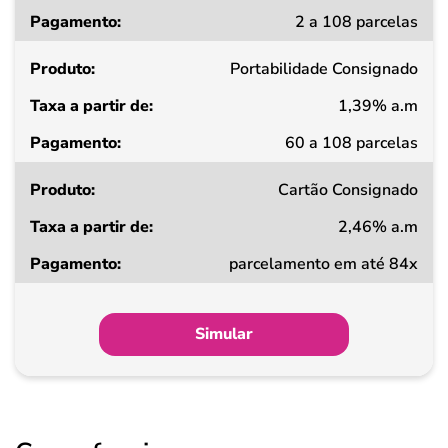
Taxa
2 a 108 parcelas
a
partir
de
Portabilidade Consignado
1,39% a.m
Pagamento
60 a 108 parcelas
Cartão Consignado
2,46% a.m
parcelamento em até 84x
Simular