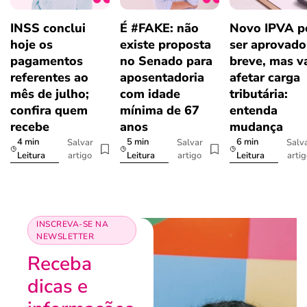
INSS conclui
É #FAKE: não
Novo IPVA p
hoje os
existe proposta
ser aprovad
pagamentos
no Senado para
breve, mas v
referentes ao
aposentadoria
afetar carga
mês de julho;
com idade
tributária:
confira quem
mínima de 67
entenda
recebe
anos
mudança
4 min
5 min
6 min
Salvar
Salvar
Salv
artigo
artigo
arti
Leitura
Leitura
Leitura
INSCREVA-SE NA
NEWSLETTER
Receba
dicas e