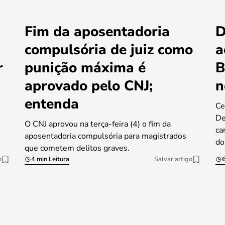
Fim da aposentadoria
D
compulsória de juiz como
a
r
punição máxima é
B
aprovado pelo CNJ;
n
entenda
Ce
De
O CNJ aprovou na terça-feira (4) o fim da
ca
aposentadoria compulsória para magistrados
do
que cometem delitos graves.
o
4 min Leitura
Salvar artigo
6