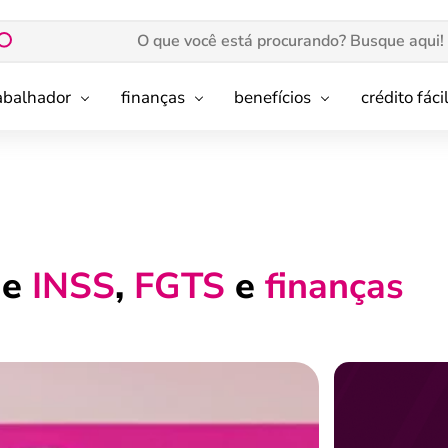
rabalhador
finanças
benefícios
crédito fáci
de
INSS
,
FGTS
e
finanças