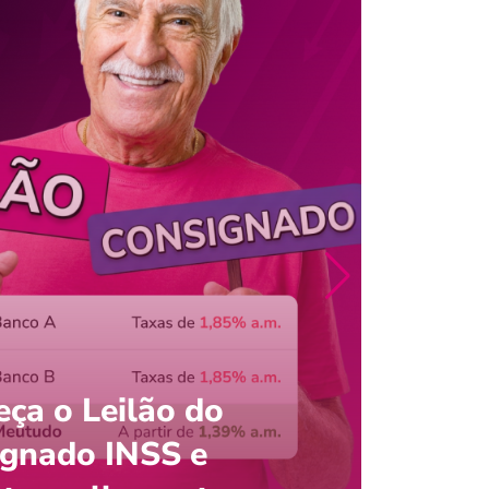
ça o Leilão do
ignado INSS e
Entre
onsultar saldo do FGTS pelo C