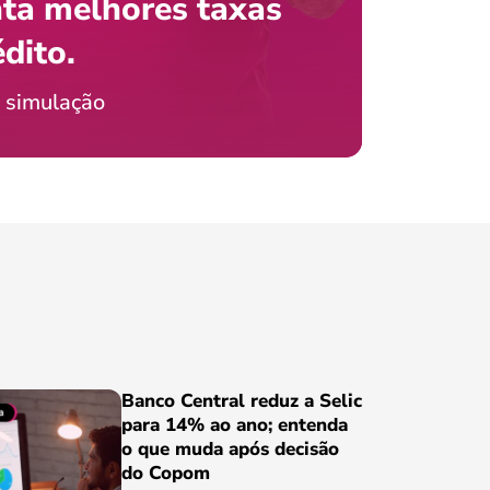
ta melhores taxas
que e
 com o celular?
édito.
preci
ticia Jordão
 simulação
Conheça
Banco Central reduz a Selic
para 14% ao ano; entenda
o que muda após decisão
do Copom