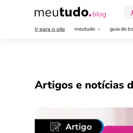
Ir para o site
meutudo
guia do t
Artigos e notícias 