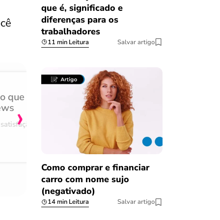
que é, significado e
diferenças para os
ocê
trabalhadores
11 min Leitura
Salvar artigo
do que
Achei muito rápido, sem 
›
ews
burocracia
satisfação
Comentário retirado da nossa pes
08/03/2023
Como comprar e financiar
carro com nome sujo
(negativado)
14 min Leitura
Salvar artigo