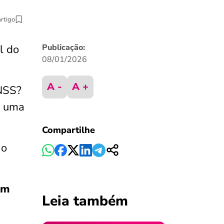
artigo
l do
Publicação:
08/01/2026
A -
A +
INSS?
r uma
Compartilhe
 o
em
Leia também