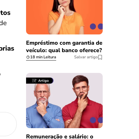
stos
 de
Empréstimo com garantia de
prias
veículo: qual banco oferece?
18 min Leitura
Salvar artigo
o
Remuneração e salário: o