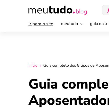
Ir para o site
meutudo
guia do t
início
Guia completo dos 8 tipos de Apose
Guia comple
Aposentado