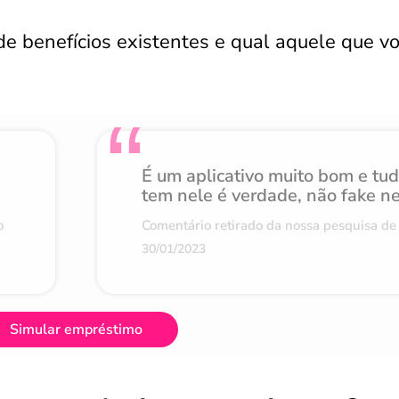
de benefícios existentes e qual aquele que v
É um aplicativo muito bom e tu
tem nele é verdade, não fake n
o
Comentário retirado da nossa pesquisa de 
30/01/2023
Simular empréstimo