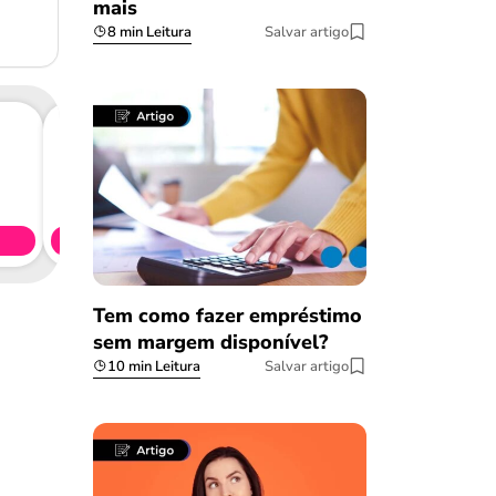
mais
8 min Leitura
Salvar artigo
Consig
CL
Simule 
Tem como fazer empréstimo
sem margem disponível?
10 min Leitura
Salvar artigo
Salvar Ferramenta
Salvar Ferramenta