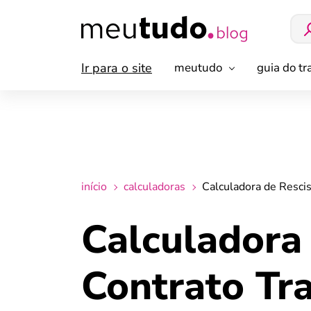
Ir para o site
meutudo
guia do t
início
calculadoras
Calculadora de Rescis
Calculadora
Contrato Tra