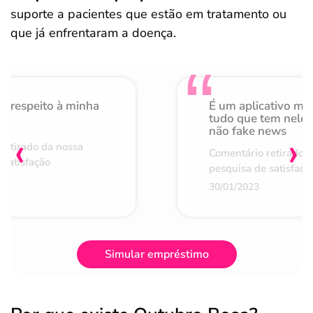
suporte a pacientes que estão em tratamento ou
que já enfrentaram a doença.
o respeito à minha
É um aplicativo mu
de
tudo que tem nele 
não fake news
‹
›
retirado da nossa
Comentário retirado 
 satisfação
pesquisa de satisfaçã
30/01/2023
Simular empréstimo