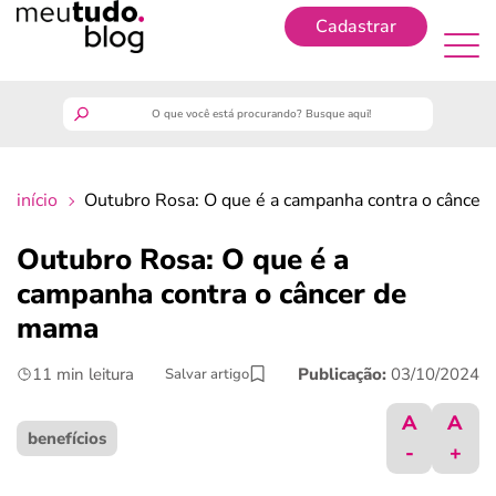
Cadastrar
Cadastrar
meutudo
início
Outubro Rosa: O que é a campanha contra o câncer
guia do trabalhador
Outubro Rosa: O que é a
finanças
campanha contra o câncer de
mama
benefícios
11 min leitura
Publicação:
03/10/2024
Salvar artigo
crédito fácil
A
A
benefícios
-
+
últimas notícias