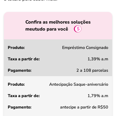
Confira as melhores soluções
meutudo para você
Produto
Empréstimo Consignado
1,39% a.m
Taxa
2 a 108 parcelas
a
partir
Antecipação Saque-aniversário
de
1,79% a.m
Pagamento
antecipe a partir de R$50