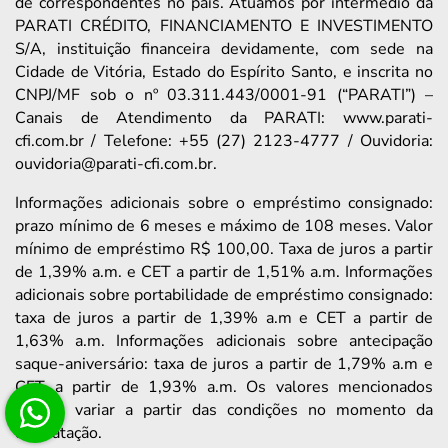
de correspondentes no país. Atuamos por intermédio da
PARATI CRÉDITO, FINANCIAMENTO E INVESTIMENTO
S/A, instituição financeira devidamente, com sede na
Cidade de Vitória, Estado do Espírito Santo, e inscrita no
CNPJ/MF sob o nº 03.311.443/0001-91 (“PARATI”) –
Canais de Atendimento da PARATI: www.parati-
cfi.com.br / Telefone: +55 (27) 2123-4777 / Ouvidoria:
ouvidoria@parati-cfi.com.br.
Informações adicionais sobre o empréstimo consignado:
prazo mínimo de 6 meses e máximo de 108 meses. Valor
mínimo de empréstimo R$ 100,00. Taxa de juros a partir
de 1,39% a.m. e CET a partir de 1,51% a.m. Informações
adicionais sobre portabilidade de empréstimo consignado:
taxa de juros a partir de 1,39% a.m e CET a partir de
1,63% a.m. Informações adicionais sobre antecipação
saque-aniversário: taxa de juros a partir de 1,79% a.m e
CET a partir de 1,93% a.m. Os valores mencionados
podem variar a partir das condições no momento da
contratação.