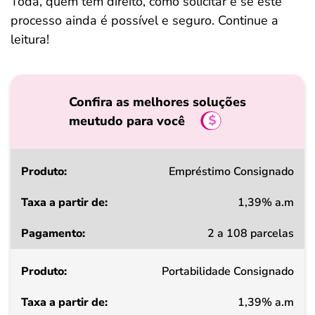
Toda, quem tem direito, como solicitar e se este
processo ainda é possível e seguro. Continue a
leitura!
Confira as melhores soluções
meutudo para você
Produto
Empréstimo Consignado
1,39% a.m
Taxa
2 a 108 parcelas
a
partir
Portabilidade Consignado
de
1,39% a.m