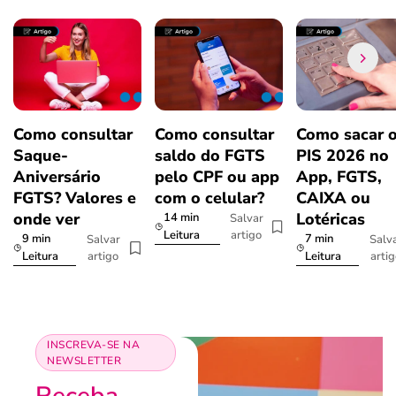
Como consultar
Como consultar
Como sacar 
Saque-
saldo do FGTS
PIS 2026 no
Aniversário
pelo CPF ou app
App, FGTS,
FGTS? Valores e
com o celular?
CAIXA ou
onde ver
Lotéricas
14 min
Salvar
artigo
Leitura
9 min
7 min
Salvar
Salv
artigo
arti
Leitura
Leitura
INSCREVA-SE NA
NEWSLETTER