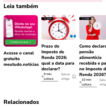
Leia também
Prazo do
Como declar
Imposto de
pensão
Acesse o canal
Renda 2026:
alimentícia
gratuito
qual a data para
recebida e p
meutudo.notícias
declarar?
no Imposto 
Renda 2026
9 min
Salvar
artigo
Leitura
10 min
Salv
arti
Leitura
Relacionados