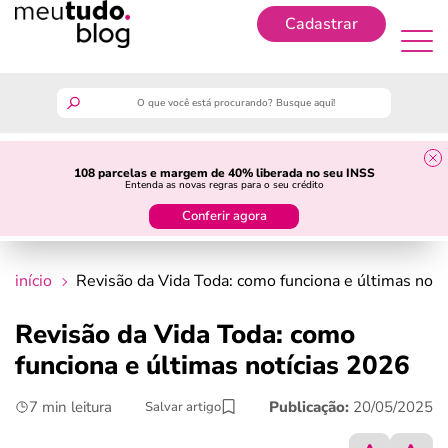
Cadastrar
Cadastrar
meutudo
108 parcelas e margem de 40% liberada no seu INSS
Entenda as novas regras para o seu crédito
guia do trabalhador
Conferir agora
finanças
início
Revisão da Vida Toda: como funciona e últimas notí
benefícios
Revisão da Vida Toda: como
funciona e últimas notícias 2026
crédito fácil
7 min leitura
Publicação:
20/05/2025
Salvar artigo
últimas notícias