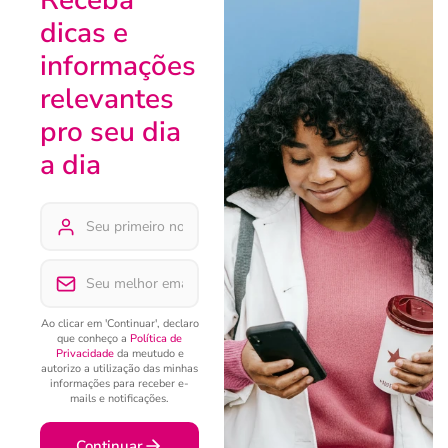
Receba
dicas e
informações
relevantes
pro seu dia
a dia
Ao clicar em 'Continuar', declaro
que conheço a
Política de
Privacidade
da meutudo e
autorizo a utilização das minhas
informações para receber e-
mails e notificações.
Continuar