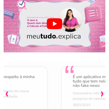
o respeito à minha
É um aplicativo mu
de
tudo que tem nele 
não fake news
‹
›
retirado da nossa
Comentário retirado 
 satisfação
pesquisa de satisfaçã
30/01/2023