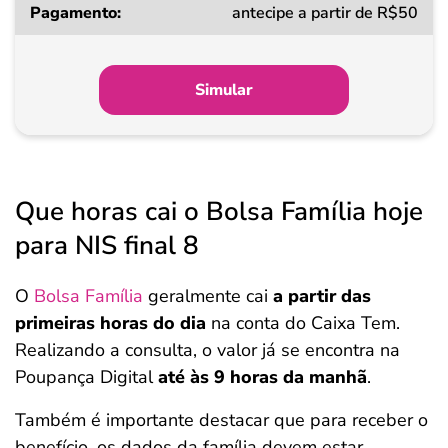
antecipe a partir de R$50
a
partir
de
Simular
Pagamento
Que horas cai o Bolsa Família hoje
para NIS final 8
O
Bolsa Família
geralmente cai
a partir das
primeiras horas do dia
na conta do Caixa Tem.
Realizando a consulta, o valor já se encontra na
Poupança Digital
até às 9 horas da manhã
.
Também é importante destacar que para receber o
benefício, os dados da família devem estar