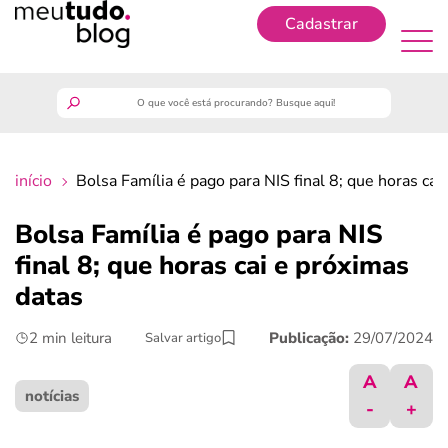
Cadastrar
Cadastrar
meutudo
início
Bolsa Família é pago para NIS final 8; que horas cai
guia do trabalhador
Bolsa Família é pago para NIS
finanças
final 8; que horas cai e próximas
datas
benefícios
2 min leitura
Publicação:
29/07/2024
Salvar artigo
crédito fácil
A
A
notícias
-
+
últimas notícias