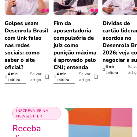
Golpes usam
Fim da
Dívidas de
Desenrola Brasil
aposentadoria
cartão lider
com link falso
compulsória de
acordos no
nas redes
juiz como
Desenrola Br
sociais: como
punição máxima
2026; veja c
saber o site
é aprovado pelo
negociar a s
oficial?
CNJ; entenda
6 min
Salv
arti
Leitura
4 min
4 min
Salvar
Salvar
artigo
artigo
Leitura
Leitura
INSCREVA-SE NA
NEWSLETTER
Receba