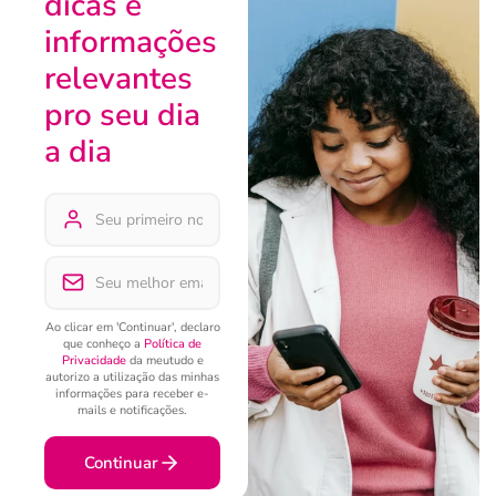
dicas e
informações
relevantes
pro seu dia
a dia
Ao clicar em 'Continuar', declaro
que conheço a
Política de
Privacidade
da meutudo e
autorizo a utilização das minhas
informações para receber e-
mails e notificações.
Continuar