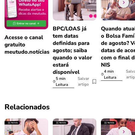
BPC/LOAS já
Quando atual
tem datas
o Bolsa Famí
Acesse o canal
definidas para
de agosto? V
gratuito
agosto; saiba
datas de aco
meutudo.notícias
quando o valor
com o final 
estará
NIS
disponível
4 min
Salv
arti
Leitura
5 min
Salvar
artigo
Leitura
Relacionados