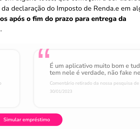
a da declaração do Imposto de Renda.e em a
os após o fim do prazo para entrega da
.
É um aplicativo muito bom e tu
tem nele é verdade, não fake n
o
Comentário retirado da nossa pesquisa de 
30/01/2023
Simular empréstimo