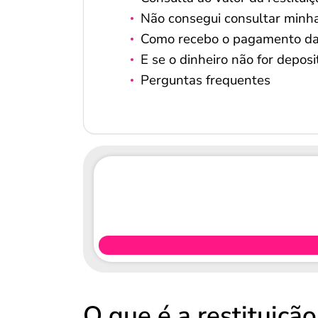
Não consegui consultar minha 
Como recebo o pagamento da r
E se o dinheiro não for depos
Perguntas frequentes
O que é a restituiçã