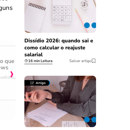
lguns
Dissídio 2026: quando sai e
como calcular o reajuste
salarial
do que
Achei muito rápido, sem 
16 min Leitura
Salvar artigo
›
ews
burocracia
satisfação
Comentário retirado da nossa pes
08/03/2023