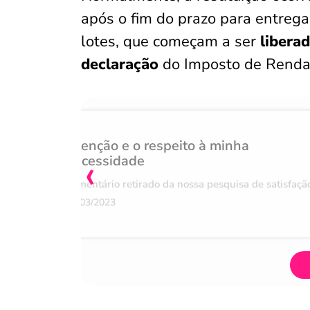
após o fim do prazo para entreg
lotes, que começam a ser
liberad
declaração
do Imposto de Renda
Atenção e o respeito à minha
‹
necessidade
Comentário retirado da nossa pesquisa de satisfaçã
07/03/2023