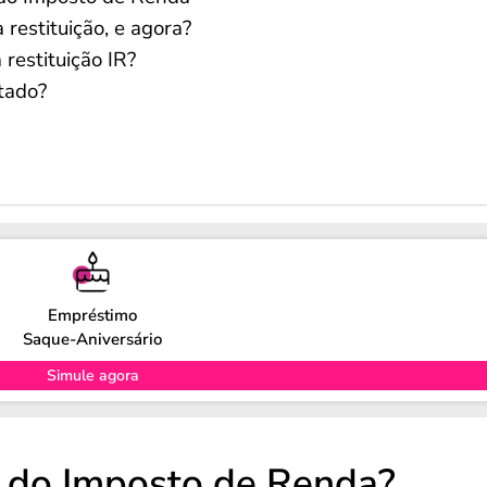
restituição, e agora?
estituição IR?
itado?
Empréstimo
Saque-Aniversário
Simule agora
o do Imposto de Renda?