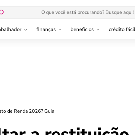
rabalhador
finanças
benefícios
crédito fáci
osto de Renda 2026? Guia
ar a restituição