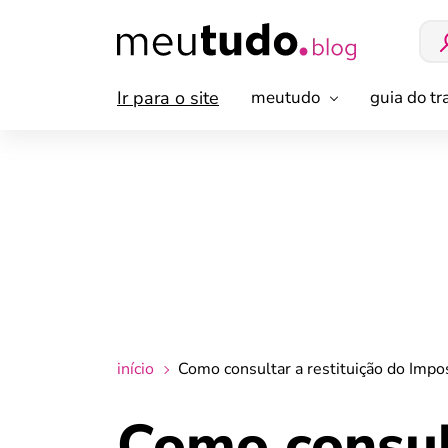
Ir para o site
meutudo
guia do t
início
Como consultar a restituição do Imp
Como consult