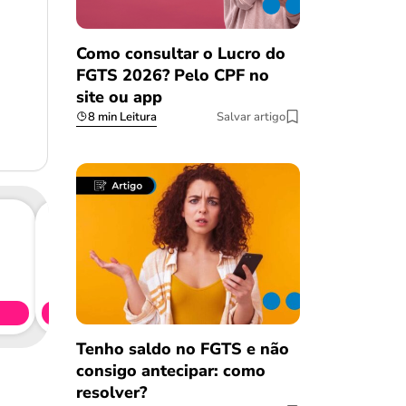
Como consultar o Lucro do
FGTS 2026? Pelo CPF no
site ou app
8 min Leitura
Salvar artigo
Consig
CL
Simule 
Tenho saldo no FGTS e não
consigo antecipar: como
resolver?