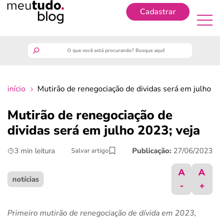
Cadastrar
Cadastrar
meutudo
início
Mutirão de renegociação de dividas será em julho 2
guia do trabalhador
Mutirão de renegociação de
finanças
dividas será em julho 2023; veja
3 min leitura
Publicação:
27/06/2023
Salvar artigo
benefícios
A
A
crédito fácil
notícias
-
+
últimas notícias
Primeiro mutirão de renegociação de dívida em 2023,