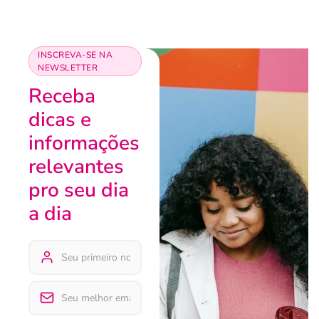
INSCREVA-SE NA
NEWSLETTER
Receba
dicas e
informações
relevantes
pro seu dia
a dia