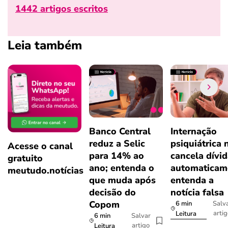
1442 artigos escritos
Leia também
Banco Central
Internação
reduz a Selic
psiquiátrica 
Acesse o canal
para 14% ao
cancela dívi
gratuito
ano; entenda o
automaticam
meutudo.notícias
que muda após
entenda a
decisão do
notícia falsa
Copom
6 min
Salv
arti
Leitura
6 min
Salvar
artigo
Leitura