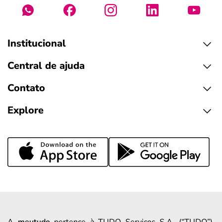
Institucional
Central de ajuda
Contato
Explore
A
meutudo
pertence à TUDO Serviços S.A. (“TUDO”),