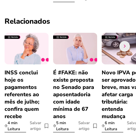
Relacionados
INSS conclui
É #FAKE: não
Novo IPVA p
hoje os
existe proposta
ser aprovad
pagamentos
no Senado para
breve, mas v
referentes ao
aposentadoria
afetar carga
mês de julho;
com idade
tributária:
confira quem
mínima de 67
entenda
recebe
anos
mudança
4 min
5 min
6 min
Salvar
Salvar
Salv
artigo
artigo
arti
Leitura
Leitura
Leitura