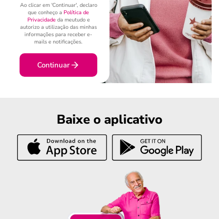
Ao clicar em 'Continuar', declaro
que conheço a
Política de
Privacidade
da meutudo e
autorizo a utilização das minhas
informações para receber e-
mails e notificações.
Continuar
Baixe o aplicativo