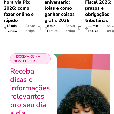
hora via Pix
aniversário:
Fiscal 2026:
2026: como
lojas e como
prazos e
fazer online e
ganhar coisas
obrigações
rápido
grátis 2026
tributárias
18 min
8 min
11 min
Salvar
Salvar
Salv
artigo
artigo
arti
Leitura
Leitura
Leitura
INSCREVA-SE NA
NEWSLETTER
Receba
dicas e
informações
relevantes
pro seu dia
a dia