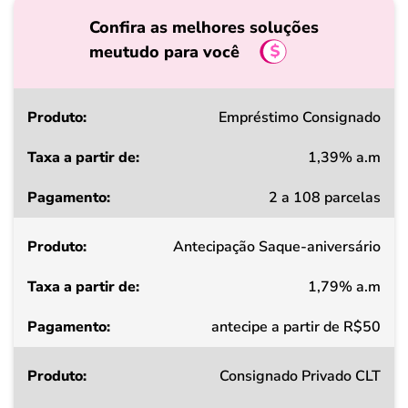
Confira as melhores soluções
meutudo para você
Produto
Empréstimo Consignado
1,39% a.m
Taxa
2 a 108 parcelas
a
partir
Antecipação Saque-aniversário
de
1,79% a.m
Pagamento
antecipe a partir de R$50
Consignado Privado CLT