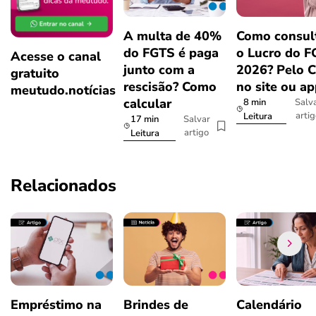
A multa de 40%
Como consul
do FGTS é paga
o Lucro do 
Acesse o canal
junto com a
2026? Pelo 
gratuito
rescisão? Como
no site ou a
meutudo.notícias
calcular
8 min
Salv
arti
Leitura
17 min
Salvar
artigo
Leitura
Relacionados
Empréstimo na
Brindes de
Calendário