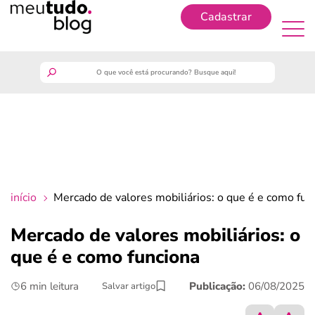
Cadastrar
Cadastrar
meutudo
guia do trabalhador
finanças
início
Mercado de valores mobiliários: o que é e como fun
benefícios
Mercado de valores mobiliários: o
que é e como funciona
crédito fácil
6 min leitura
Publicação:
06/08/2025
Salvar artigo
últimas notícias