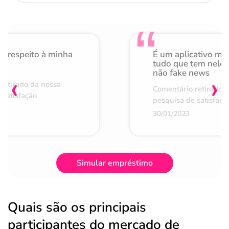
o respeito à minha
É um aplicativo mu
de
tudo que tem nele 
não fake news
‹
›
retirado da nossa
Comentário retirado 
 satisfação
pesquisa de satisfaçã
30/01/2023
Simular empréstimo
Quais são os principais
participantes do mercado de