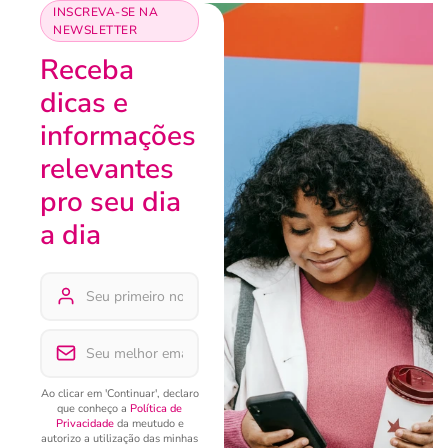
INSCREVA-SE NA
NEWSLETTER
Receba
dicas e
informações
relevantes
pro seu dia
a dia
Ao clicar em 'Continuar', declaro
que conheço a
Política de
Privacidade
da meutudo e
autorizo a utilização das minhas