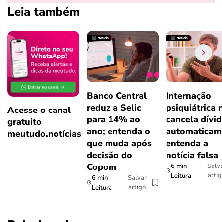
Leia também
Banco Central
Internação
reduz a Selic
psiquiátrica 
Acesse o canal
para 14% ao
cancela dívi
gratuito
ano; entenda o
automaticam
meutudo.notícias
que muda após
entenda a
decisão do
notícia falsa
Copom
6 min
Salv
arti
Leitura
6 min
Salvar
artigo
Leitura