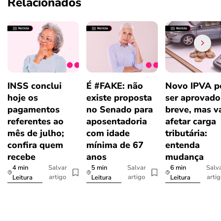
Relacionados
INSS conclui
É #FAKE: não
Novo IPVA p
hoje os
existe proposta
ser aprovad
pagamentos
no Senado para
breve, mas v
referentes ao
aposentadoria
afetar carga
mês de julho;
com idade
tributária:
confira quem
mínima de 67
entenda
recebe
anos
mudança
4 min
5 min
6 min
Salvar
Salvar
Salv
artigo
artigo
arti
Leitura
Leitura
Leitura