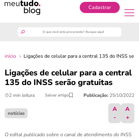
Cadastrar
Cadastrar
meutudo
início
Ligações de celular para a central 135 do INSS serã
guia do trabalhador
Ligações de celular para a central
finanças
135 do INSS serão gratuitas
2 min leitura
Publicação:
25/10/2022
Salvar artigo
benefícios
A
A
crédito fácil
notícias
-
+
últimas notícias
O edital publicado sobre o canal de atendimento do INSS