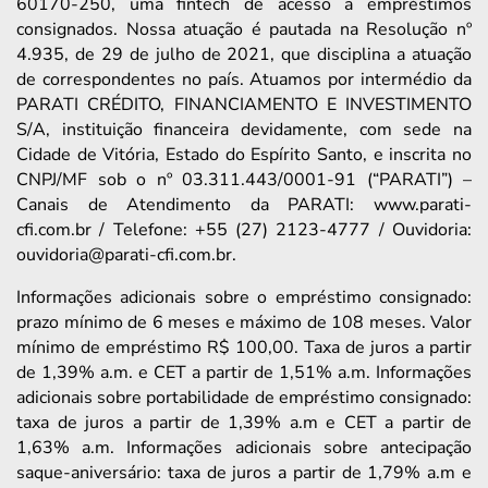
60170-250, uma fintech de acesso a empréstimos
consignados. Nossa atuação é pautada na Resolução nº
4.935, de 29 de julho de 2021, que disciplina a atuação
de correspondentes no país. Atuamos por intermédio da
PARATI CRÉDITO, FINANCIAMENTO E INVESTIMENTO
S/A, instituição financeira devidamente, com sede na
Cidade de Vitória, Estado do Espírito Santo, e inscrita no
CNPJ/MF sob o nº 03.311.443/0001-91 (“PARATI”) –
Canais de Atendimento da PARATI: www.parati-
cfi.com.br / Telefone: +55 (27) 2123-4777 / Ouvidoria:
ouvidoria@parati-cfi.com.br.
Informações adicionais sobre o empréstimo consignado:
prazo mínimo de 6 meses e máximo de 108 meses. Valor
mínimo de empréstimo R$ 100,00. Taxa de juros a partir
de 1,39% a.m. e CET a partir de 1,51% a.m. Informações
adicionais sobre portabilidade de empréstimo consignado:
taxa de juros a partir de 1,39% a.m e CET a partir de
1,63% a.m. Informações adicionais sobre antecipação
saque-aniversário: taxa de juros a partir de 1,79% a.m e