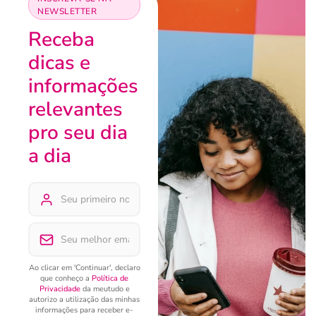
NEWSLETTER
Receba
dicas e
informações
relevantes
pro seu dia
a dia
Ao clicar em 'Continuar', declaro
que conheço a
Política de
Privacidade
da meutudo e
autorizo a utilização das minhas
informações para receber e-