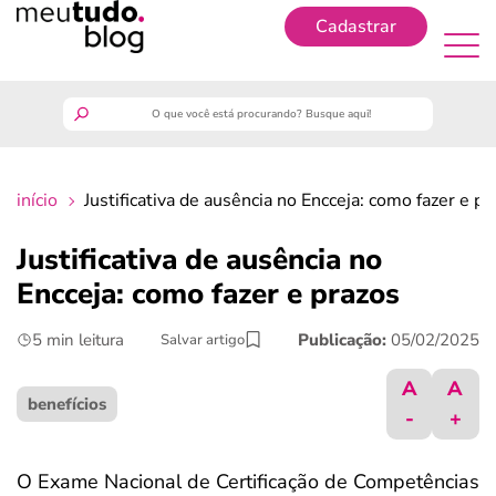
Cadastrar
Cadastrar
meutudo
início
Justificativa de ausência no Encceja: como fazer e pr
guia do trabalhador
Justificativa de ausência no
finanças
Encceja: como fazer e prazos
5 min leitura
Publicação:
05/02/2025
Salvar artigo
benefícios
A
A
crédito fácil
benefícios
-
+
últimas notícias
O Exame Nacional de Certificação de Competências