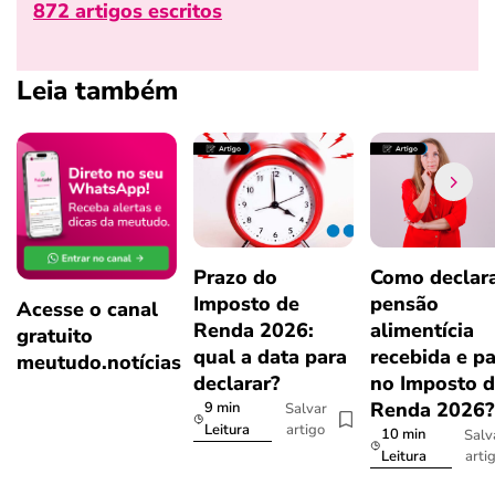
872 artigos escritos
Leia também
Prazo do
Como declar
Imposto de
pensão
Acesse o canal
Renda 2026:
alimentícia
gratuito
qual a data para
recebida e p
meutudo.notícias
declarar?
no Imposto 
Renda 2026
9 min
Salvar
artigo
Leitura
10 min
Salv
arti
Leitura