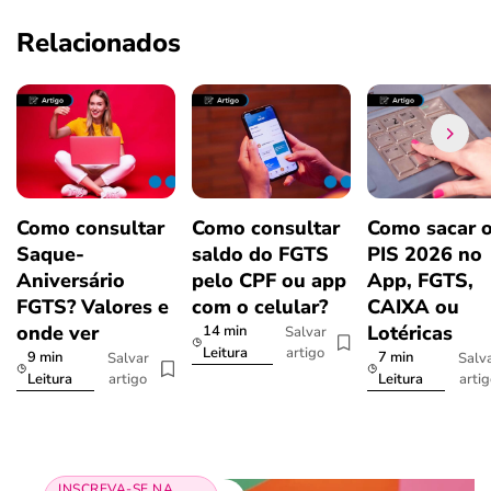
Relacionados
Como consultar
Como consultar
Como sacar 
Saque-
saldo do FGTS
PIS 2026 no
Aniversário
pelo CPF ou app
App, FGTS,
FGTS? Valores e
com o celular?
CAIXA ou
onde ver
Lotéricas
14 min
Salvar
artigo
Leitura
9 min
7 min
Salvar
Salv
artigo
arti
Leitura
Leitura
INSCREVA-SE NA