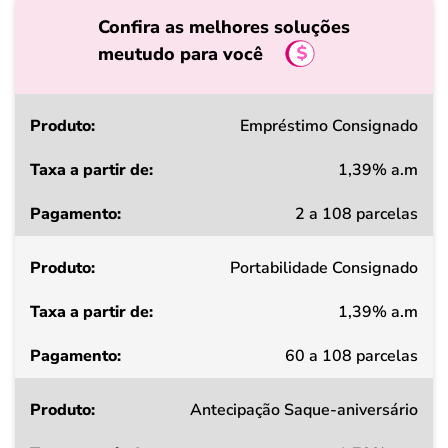
Confira as melhores soluções
meutudo para você
Produto
Empréstimo Consignado
1,39% a.m
Taxa
2 a 108 parcelas
a
partir
Portabilidade Consignado
de
1,39% a.m
Pagamento
60 a 108 parcelas
Antecipação Saque-aniversário