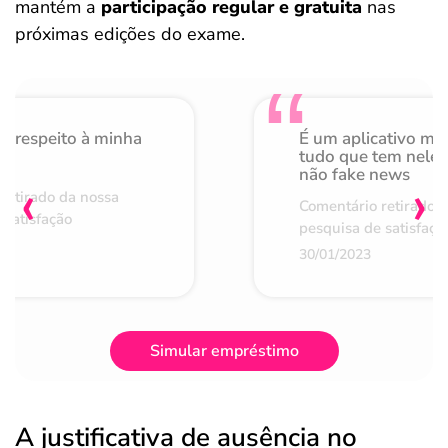
mantém a
participação regular e gratuita
nas
próximas edições do exame.
o respeito à minha
É um aplicativo mu
de
tudo que tem nele 
não fake news
‹
›
retirado da nossa
Comentário retirado 
 satisfação
pesquisa de satisfaçã
30/01/2023
Simular empréstimo
A justificativa de ausência no