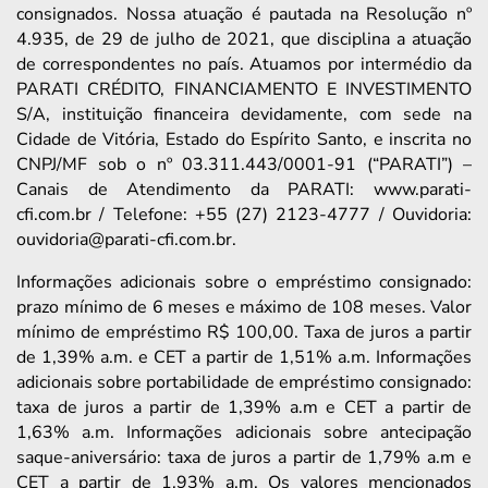
consignados. Nossa atuação é pautada na Resolução nº
4.935, de 29 de julho de 2021, que disciplina a atuação
de correspondentes no país. Atuamos por intermédio da
PARATI CRÉDITO, FINANCIAMENTO E INVESTIMENTO
S/A, instituição financeira devidamente, com sede na
Cidade de Vitória, Estado do Espírito Santo, e inscrita no
CNPJ/MF sob o nº 03.311.443/0001-91 (“PARATI”) –
Canais de Atendimento da PARATI: www.parati-
cfi.com.br / Telefone: +55 (27) 2123-4777 / Ouvidoria:
ouvidoria@parati-cfi.com.br.
Informações adicionais sobre o empréstimo consignado:
prazo mínimo de 6 meses e máximo de 108 meses. Valor
mínimo de empréstimo R$ 100,00. Taxa de juros a partir
de 1,39% a.m. e CET a partir de 1,51% a.m. Informações
adicionais sobre portabilidade de empréstimo consignado:
taxa de juros a partir de 1,39% a.m e CET a partir de
1,63% a.m. Informações adicionais sobre antecipação
saque-aniversário: taxa de juros a partir de 1,79% a.m e
CET a partir de 1,93% a.m. Os valores mencionados