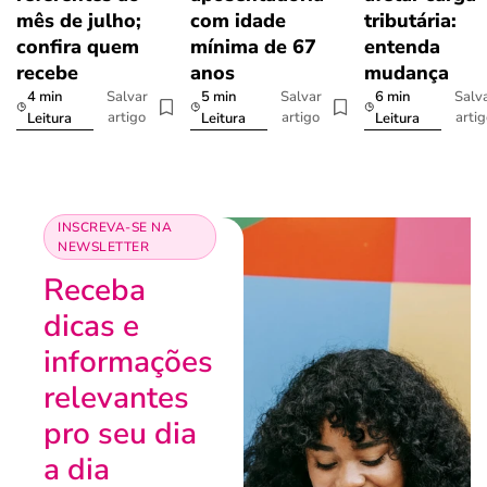
mês de julho;
com idade
tributária:
confira quem
mínima de 67
entenda
recebe
anos
mudança
4 min
5 min
6 min
Salvar
Salvar
Salv
artigo
artigo
arti
Leitura
Leitura
Leitura
INSCREVA-SE NA
NEWSLETTER
Receba
dicas e
informações
relevantes
pro seu dia
a dia