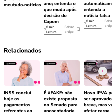
ano; entenda o
automaticam
meutudo.notícias
que muda após
entenda a
decisão do
notícia falsa
Copom
6 min
Salv
arti
Leitura
6 min
Salvar
artigo
Leitura
Relacionados
INSS conclui
É #FAKE: não
Novo IPVA p
hoje os
existe proposta
ser aprovad
pagamentos
no Senado para
breve, mas v
referentes ao
aposentadoria
afetar carga