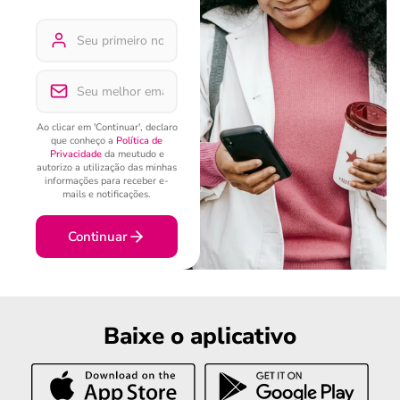
Ao clicar em 'Continuar', declaro
que conheço a
Política de
Privacidade
da meutudo e
autorizo a utilização das minhas
informações para receber e-
mails e notificações.
Continuar
Baixe o aplicativo