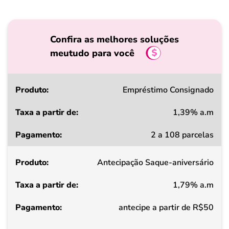
Confira as melhores soluções
meutudo para você
Produto
Empréstimo Consignado
1,39% a.m
Taxa
2 a 108 parcelas
a
partir
Antecipação Saque-aniversário
de
1,79% a.m
Pagamento
antecipe a partir de R$50