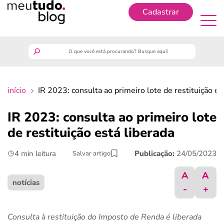
Cadastrar
Cadastrar
meutudo
início
IR 2023: consulta ao primeiro lote de restituição es
guia do trabalhador
IR 2023: consulta ao primeiro lote
finanças
de restituição está liberada
4 min leitura
Publicação:
24/05/2023
Salvar artigo
benefícios
A
A
crédito fácil
notícias
-
+
últimas notícias
Consulta à restituição do Imposto de Renda é liberada