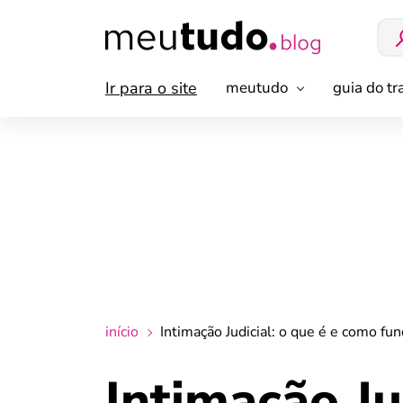
Ir para o site
meutudo
guia do t
início
Intimação Judicial: o que é e como fun
Intimação Ju