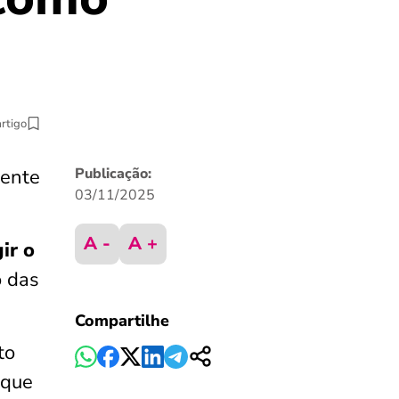
artigo
mente
Publicação:
03/11/2025
A -
A +
ir o
o das
Compartilhe
to
que