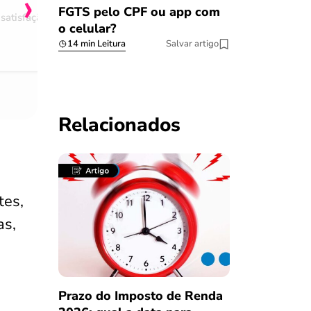
›
FGTS pelo CPF ou app com
satisfação
Comentário retirado da nossa pes
o celular?
08/03/2023
14 min Leitura
Salvar artigo
Relacionados
tes,
as,
Prazo do Imposto de Renda