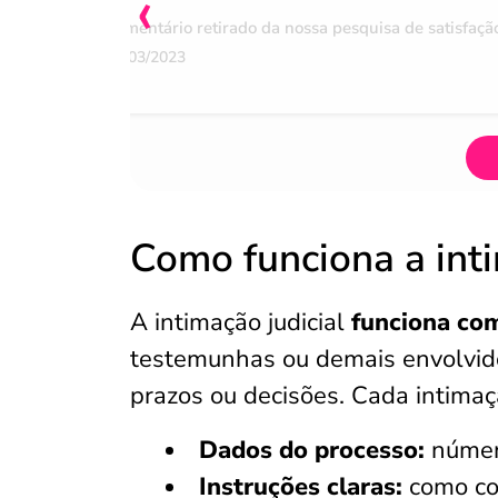
‹
Comentário retirado da nossa pesquisa de satisfaçã
07/03/2023
Como funciona a inti
A intimação judicial
funciona co
testemunhas ou demais envolvido
prazos ou decisões. Cada intima
Dados do processo:
número
Instruções claras:
como co