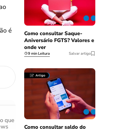
 ao
não é
Como consultar Saque-
Aniversário FGTS? Valores e
onde ver
9 min Leitura
Salvar artigo
do que
Achei muito rápido, sem 
ews
burocracia
Como consultar saldo do