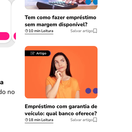
Tem como fazer empréstimo
Consig
sem margem disponível?
CL
10 min Leitura
Salvar artigo
Simule 
da
do no
Empréstimo com garantia de
veículo: qual banco oferece?
18 min Leitura
Salvar artigo