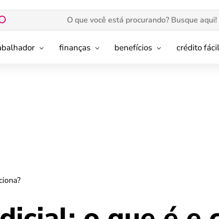
rabalhador
finanças
benefícios
crédito fáci
ciona?
dicial: o que é e