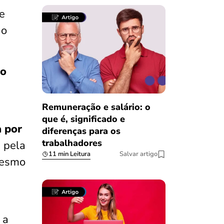
de
 o
so
Remuneração e salário: o
que é, significado e
a por
diferenças para os
trabalhadores
 pela
11 min Leitura
Salvar artigo
mesmo
 a