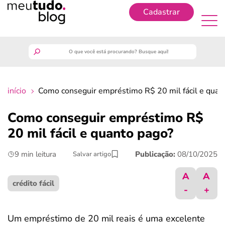
Cadastrar
Cadastrar
meutudo
início
Como conseguir empréstimo R$ 20 mil fácil e quan
guia do trabalhador
Como conseguir empréstimo R$
finanças
20 mil fácil e quanto pago?
9 min leitura
Publicação:
08/10/2025
Salvar artigo
benefícios
A
A
crédito fácil
crédito fácil
-
+
últimas notícias
Um empréstimo de 20 mil reais é uma excelente