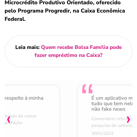
Microcrédito Produtivo Orientado, oferecido
pelo Programa Progredir, na Caixa Econômica
Federal.
Leia mais:
Quem recebe Bolsa Família pode
fazer empréstimo na Caixa?
o respeito à minha
É um aplicativo mu
de
tudo que tem nele 
não fake news
‹
›
retirado da nossa
Comentário retirado 
 satisfação
pesquisa de satisfaçã
30/01/2023