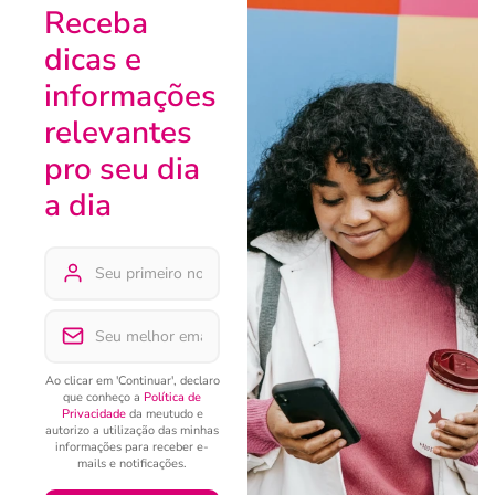
Receba
dicas e
informações
relevantes
pro seu dia
a dia
Ao clicar em 'Continuar', declaro
que conheço a
Política de
Privacidade
da meutudo e
autorizo a utilização das minhas
informações para receber e-
mails e notificações.