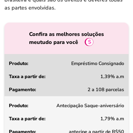
as partes envolvidas.
Confira as melhores soluções
meutudo para você
Produto
Empréstimo Consignado
1,39% a.m
Taxa
2 a 108 parcelas
a
partir
Antecipação Saque-aniversário
de
1,79% a.m
Pagamento
antecipe a partir de R$50