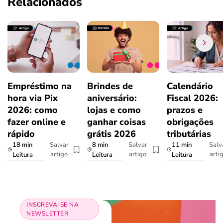
Relacionados
Empréstimo na
Brindes de
Calendário
hora via Pix
aniversário:
Fiscal 2026:
2026: como
lojas e como
prazos e
fazer online e
ganhar coisas
obrigações
rápido
grátis 2026
tributárias
18 min
8 min
11 min
Salvar
Salvar
Salv
artigo
artigo
arti
Leitura
Leitura
Leitura
INSCREVA-SE NA
NEWSLETTER