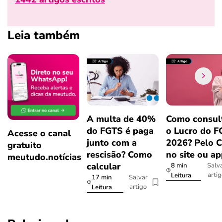
Leia também
A multa de 40%
Como consul
do FGTS é paga
o Lucro do 
Acesse o canal
junto com a
2026? Pelo 
gratuito
rescisão? Como
no site ou a
meutudo.notícias
calcular
8 min
Salv
arti
Leitura
17 min
Salvar
artigo
Leitura