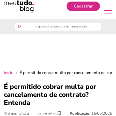
Cadastrar
Cadastrar
meutudo
guia do trabalhador
finanças
início
É permitido cobrar multa por cancelamento de cont
benefícios
É permitido cobrar multa por
cancelamento de contrato?
crédito fácil
Entenda
últimas notícias
6 min leitura
Publicação:
16/05/2025
Salvar artigo