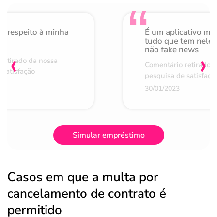
o respeito à minha
É um aplicativo mu
de
tudo que tem nele 
não fake news
‹
›
retirado da nossa
Comentário retirado 
 satisfação
pesquisa de satisfaçã
30/01/2023
Simular empréstimo
Casos em que a multa por
cancelamento de contrato é
permitido