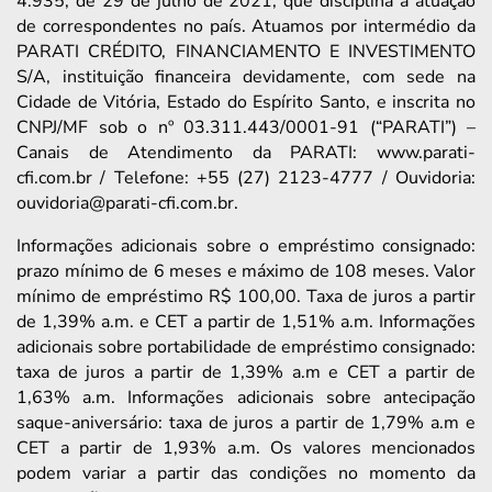
4.935, de 29 de julho de 2021, que disciplina a atuação
de correspondentes no país. Atuamos por intermédio da
PARATI CRÉDITO, FINANCIAMENTO E INVESTIMENTO
S/A, instituição financeira devidamente, com sede na
Cidade de Vitória, Estado do Espírito Santo, e inscrita no
CNPJ/MF sob o nº 03.311.443/0001-91 (“PARATI”) –
Canais de Atendimento da PARATI: www.parati-
cfi.com.br / Telefone: +55 (27) 2123-4777 / Ouvidoria:
ouvidoria@parati-cfi.com.br.
Informações adicionais sobre o empréstimo consignado:
prazo mínimo de 6 meses e máximo de 108 meses. Valor
mínimo de empréstimo R$ 100,00. Taxa de juros a partir
de 1,39% a.m. e CET a partir de 1,51% a.m. Informações
adicionais sobre portabilidade de empréstimo consignado:
taxa de juros a partir de 1,39% a.m e CET a partir de
1,63% a.m. Informações adicionais sobre antecipação
saque-aniversário: taxa de juros a partir de 1,79% a.m e
CET a partir de 1,93% a.m. Os valores mencionados
podem variar a partir das condições no momento da