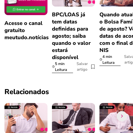
BPC/LOAS já
Quando atual
tem datas
o Bolsa Famí
Acesse o canal
definidas para
de agosto? V
gratuito
agosto; saiba
datas de aco
meutudo.notícias
quando o valor
com o final 
estará
NIS
disponível
4 min
Salv
arti
Leitura
5 min
Salvar
artigo
Leitura
Relacionados