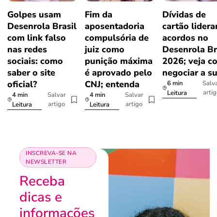
Golpes usam
Fim da
Dívidas de
Desenrola Brasil
aposentadoria
cartão lider
com link falso
compulsória de
acordos no
nas redes
juiz como
Desenrola Br
sociais: como
punição máxima
2026; veja c
saber o site
é aprovado pelo
negociar a s
oficial?
CNJ; entenda
6 min
Salv
arti
Leitura
4 min
4 min
Salvar
Salvar
artigo
artigo
Leitura
Leitura
INSCREVA-SE NA
NEWSLETTER
Receba
dicas e
informações