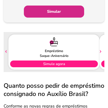
partir
de
Simular
Pagamento
Empréstimo
Saque-Aniversário
Simule agora
Quanto posso pedir de empréstimo
consignado no Auxílio Brasil?
Conforme as novas regras de empréstimos