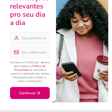
relevantes
pro seu dia
a dia
Ao clicar em 'Continuar', declaro
que conheço a
Política de
Privacidade
da meutudo e
autorizo a utilização das minhas
informações para receber e-
mails e notificações.
Continuar