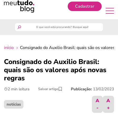
Cadastrar
Cadastrar
meutudo
início
Consignado do Auxilio Brasil: quais são os valores 
guia do trabalhador
Consignado do Auxilio Brasil:
finanças
quais são os valores após novas
regras
benefícios
2 min leitura
Publicação:
13/02/2023
Salvar artigo
crédito fácil
A
A
notícias
-
+
últimas notícias