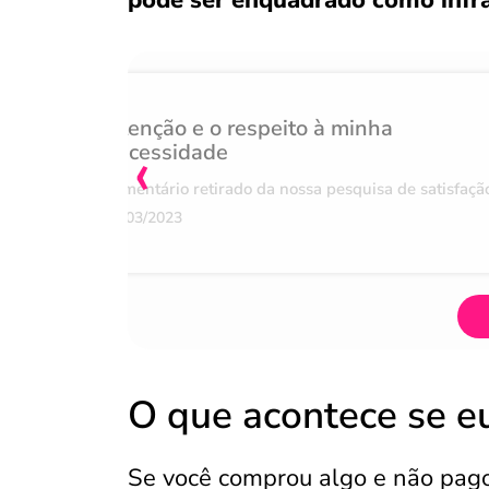
pode ser enquadrado como infra
Atenção e o respeito à minha
‹
necessidade
Comentário retirado da nossa pesquisa de satisfaçã
07/03/2023
O que acontece se e
Se você comprou algo e não pago