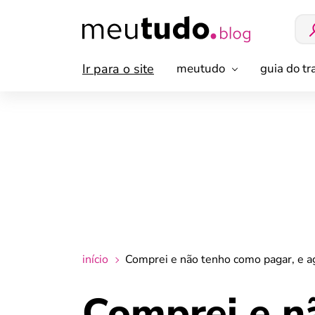
Ir para o site
meutudo
guia do t
início
Comprei e não tenho como pagar, e ag
Comprei e n