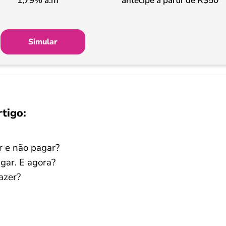
1,79% a.m
antecipe a partir de R$50
Simular
rtigo:
r e não pagar?
gar. E agora?
azer?