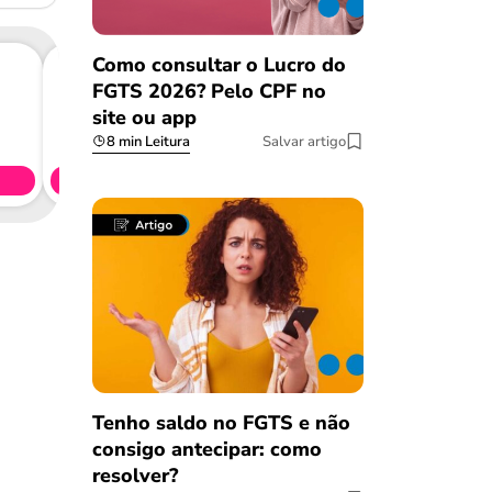
Como consultar o Lucro do
FGTS 2026? Pelo CPF no
site ou app
Consig
8 min Leitura
Salvar artigo
CL
Simule 
Tenho saldo no FGTS e não
consigo antecipar: como
resolver?
Salvar Ferramenta