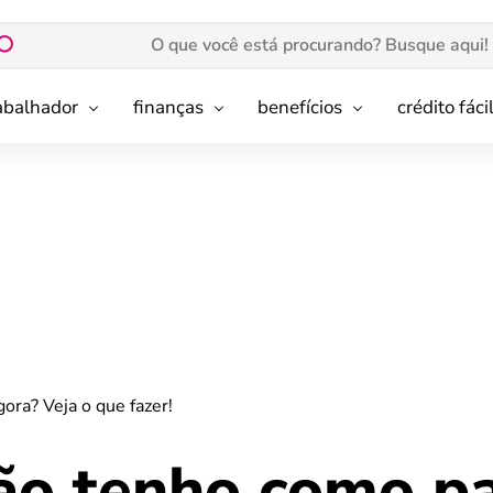
rabalhador
finanças
benefícios
crédito fáci
ora? Veja o que fazer!
ão tenho como pa