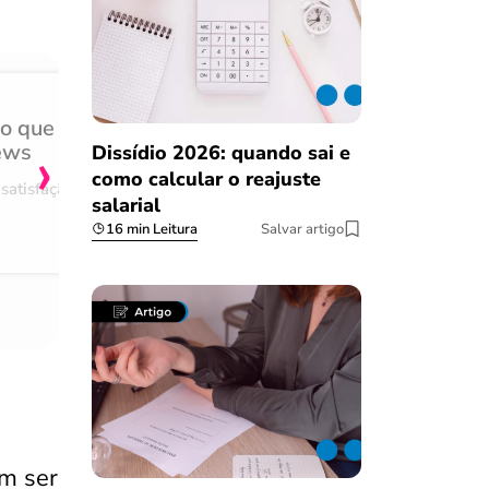
do que
Achei muito rápido, sem 
›
ews
burocracia
Dissídio 2026: quando sai e
como calcular o reajuste
satisfação
Comentário retirado da nossa pes
salarial
08/03/2023
16 min Leitura
Salvar artigo
m ser