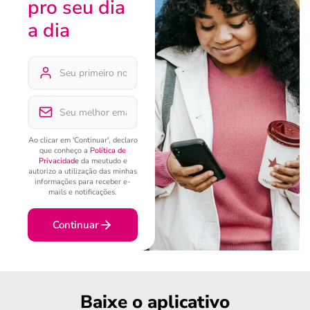
pro seu dia
a dia
Ao clicar em 'Continuar', declaro
que conheço a
Política de
Privacidade
da meutudo e
autorizo a utilização das minhas
informações para receber e-
mails e notificações.
Continuar
Baixe o aplicativo