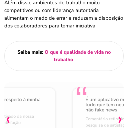
Além disso, ambientes de trabalho muito
competitivos ou com liderança autoritária
alimentam o medo de errar e reduzem a disposição
dos colaboradores para tomar iniciativa.
Saiba mais:
O que é qualidade de vida no
trabalho
o respeito à minha
É um aplicativo mu
de
tudo que tem nele 
não fake news
‹
›
retirado da nossa
Comentário retirado 
 satisfação
pesquisa de satisfaçã