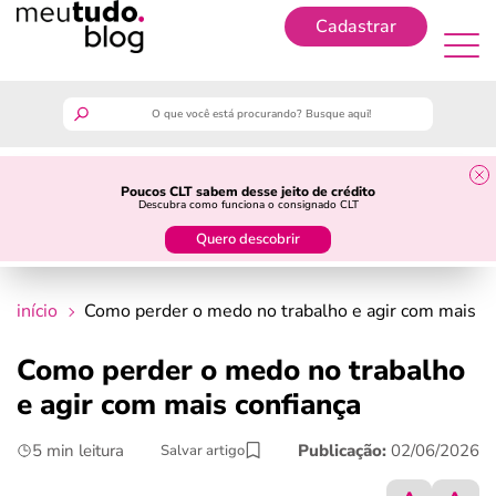
Cadastrar
Cadastrar
meutudo
Poucos CLT sabem desse jeito de crédito
Descubra como funciona o consignado CLT
guia do trabalhador
Quero descobrir
finanças
início
Como perder o medo no trabalho e agir com mais co
benefícios
Como perder o medo no trabalho
e agir com mais confiança
crédito fácil
5 min leitura
Publicação:
02/06/2026
Salvar artigo
últimas notícias