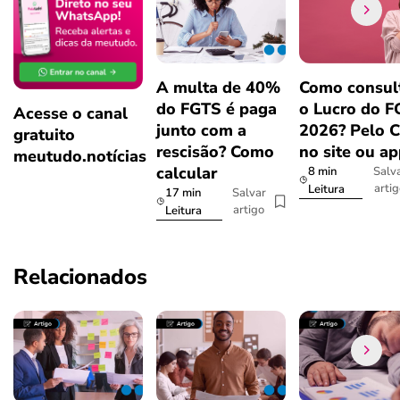
A multa de 40%
Como consul
do FGTS é paga
o Lucro do 
Acesse o canal
junto com a
2026? Pelo 
gratuito
rescisão? Como
no site ou a
meutudo.notícias
calcular
8 min
Salv
arti
Leitura
17 min
Salvar
artigo
Leitura
Relacionados