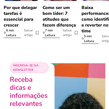
Por que delegar
Como ser um
Baixa
tarefas é
bom líder: 7
performance
essencial para
atitudes que
como identifi
crescer
fazem diferença
e reverter no
time
6 min
7 min
Salvar
Salvar
artigo
artigo
Leitura
Leitura
5 min
Salv
arti
Leitura
INSCREVA-SE NA
NEWSLETTER
Receba
dicas e
informações
relevantes