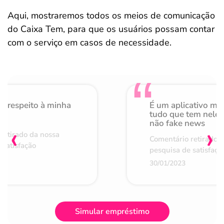
Aqui, mostraremos todos os meios de comunicação
do Caixa Tem, para que os usuários possam contar
com o serviço em casos de necessidade.
o respeito à minha
É um aplicativo mu
de
tudo que tem nele 
não fake news
‹
›
retirado da nossa
Comentário retirado 
 satisfação
pesquisa de satisfaçã
30/01/2023
Simular empréstimo