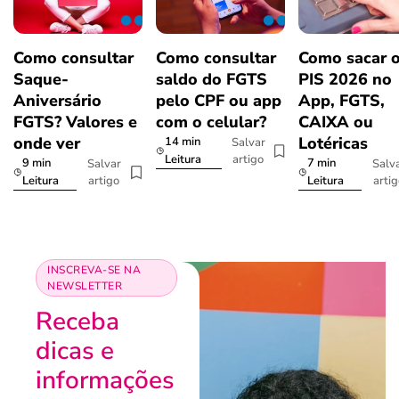
Como consultar
Como consultar
Como sacar 
Saque-
saldo do FGTS
PIS 2026 no
Aniversário
pelo CPF ou app
App, FGTS,
FGTS? Valores e
com o celular?
CAIXA ou
onde ver
Lotéricas
14 min
Salvar
artigo
Leitura
9 min
7 min
Salvar
Salv
artigo
arti
Leitura
Leitura
INSCREVA-SE NA
NEWSLETTER
Receba
dicas e
informações