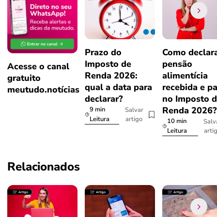
Prazo do
Como declar
Imposto de
pensão
Acesse o canal
Renda 2026:
alimentícia
gratuito
qual a data para
recebida e p
meutudo.notícias
declarar?
no Imposto 
Renda 2026
9 min
Salvar
artigo
Leitura
10 min
Salv
arti
Leitura
Relacionados