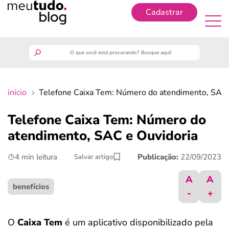
Cadastrar
Cadastrar
meutudo
início
Telefone Caixa Tem: Número do atendimento, SAC 
guia do trabalhador
Telefone Caixa Tem: Número do
finanças
atendimento, SAC e Ouvidoria
4 min leitura
Publicação:
22/09/2023
Salvar artigo
benefícios
A
A
crédito fácil
benefícios
-
+
últimas notícias
O
Caixa Tem
é um aplicativo disponibilizado pela