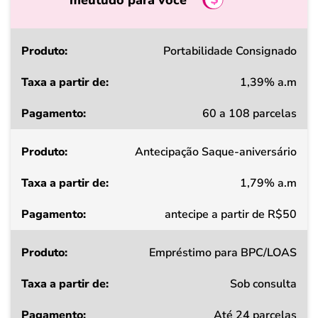
meutudo para você
Produto
Portabilidade Consignado
1,39% a.m
Taxa
60 a 108 parcelas
a
partir
Antecipação Saque-aniversário
de
1,79% a.m
Pagamento
antecipe a partir de R$50
Empréstimo para BPC/LOAS
Sob consulta
Até 24 parcelas