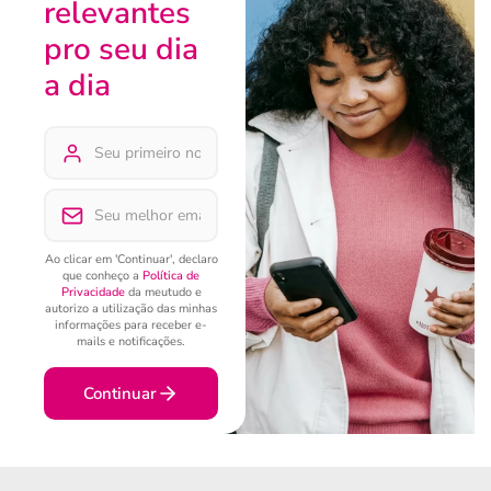
relevantes
pro seu dia
a dia
Ao clicar em 'Continuar', declaro
que conheço a
Política de
Privacidade
da meutudo e
autorizo a utilização das minhas
informações para receber e-
mails e notificações.
Continuar