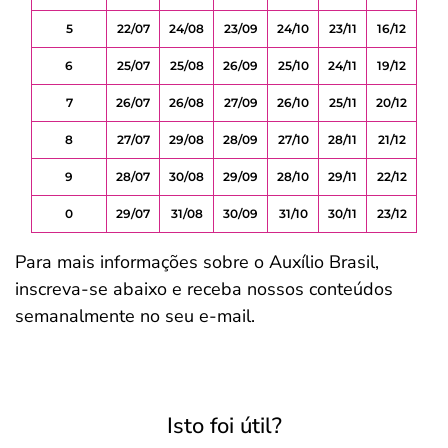
5
22/07
24/08
23/09
24/10
23/11
16/12
6
25/07
25/08
26/09
25/10
24/11
19/12
7
26/07
26/08
27/09
26/10
25/11
20/12
8
27/07
29/08
28/09
27/10
28/11
21/12
9
28/07
30/08
29/09
28/10
29/11
22/12
0
29/07
31/08
30/09
31/10
30/11
23/12
Para mais informações sobre o Auxílio Brasil,
inscreva-se abaixo e receba nossos conteúdos
semanalmente no seu e-mail.
Isto foi útil?