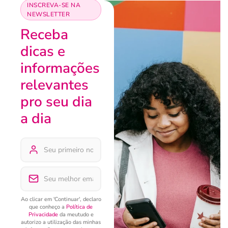
INSCREVA-SE NA
NEWSLETTER
Receba
dicas e
informações
relevantes
pro seu dia
a dia
Ao clicar em 'Continuar', declaro
que conheço a
Política de
Privacidade
da meutudo e
autorizo a utilização das minhas