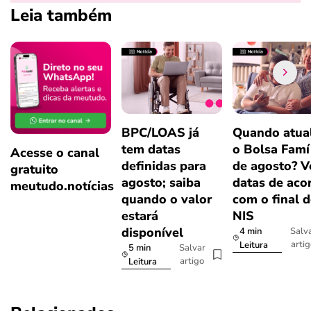
Leia também
BPC/LOAS já
Quando atual
tem datas
o Bolsa Famí
Acesse o canal
definidas para
de agosto? V
gratuito
agosto; saiba
datas de aco
meutudo.notícias
quando o valor
com o final 
estará
NIS
disponível
4 min
Salv
arti
Leitura
5 min
Salvar
artigo
Leitura