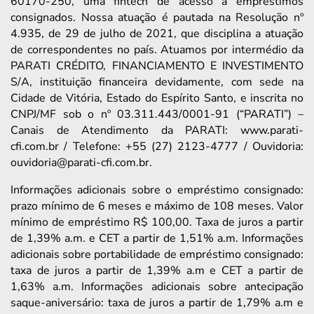
60170-250, uma fintech de acesso a empréstimos
consignados. Nossa atuação é pautada na Resolução nº
4.935, de 29 de julho de 2021, que disciplina a atuação
de correspondentes no país. Atuamos por intermédio da
PARATI CRÉDITO, FINANCIAMENTO E INVESTIMENTO
S/A, instituição financeira devidamente, com sede na
Cidade de Vitória, Estado do Espírito Santo, e inscrita no
CNPJ/MF sob o nº 03.311.443/0001-91 (“PARATI”) –
Canais de Atendimento da PARATI: www.parati-
cfi.com.br / Telefone: +55 (27) 2123-4777 / Ouvidoria:
ouvidoria@parati-cfi.com.br.
Informações adicionais sobre o empréstimo consignado:
prazo mínimo de 6 meses e máximo de 108 meses. Valor
mínimo de empréstimo R$ 100,00. Taxa de juros a partir
de 1,39% a.m. e CET a partir de 1,51% a.m. Informações
adicionais sobre portabilidade de empréstimo consignado:
taxa de juros a partir de 1,39% a.m e CET a partir de
1,63% a.m. Informações adicionais sobre antecipação
saque-aniversário: taxa de juros a partir de 1,79% a.m e