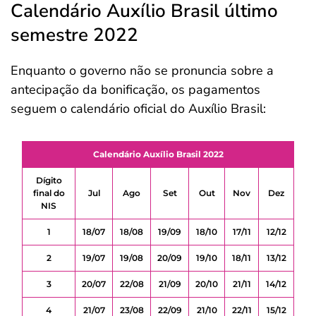
Calendário Auxílio Brasil último
semestre 2022
Enquanto o governo não se pronuncia sobre a
antecipação da bonificação, os pagamentos
seguem o calendário oficial do Auxílio Brasil:
Calendário Auxílio Brasil 2022
Dígito
final do
Jul
Ago
Set
Out
Nov
Dez
NIS
1
18/07
18/08
19/09
18/10
17/11
12/12
2
19/07
19/08
20/09
19/10
18/11
13/12
3
20/07
22/08
21/09
20/10
21/11
14/12
4
21/07
23/08
22/09
21/10
22/11
15/12