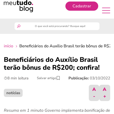
Cadastrar
Cadastrar
meutudo
início
Beneficiários do Auxílio Brasil terão bônus de R$200
guia do trabalhador
Beneficiários do Auxílio Brasil
finanças
terão bônus de R$200; confira!
8 min leitura
Publicação:
03/10/2022
Salvar artigo
benefícios
A
A
crédito fácil
notícias
-
+
últimas notícias
Resumo em 1 minuto Governo implementa bonificação de