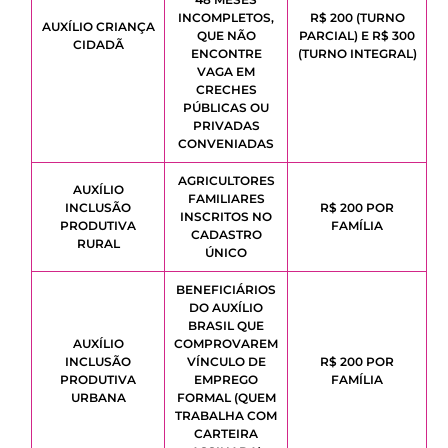
INCOMPLETOS,
R$ 200 (TURNO
AUXÍLIO CRIANÇA
QUE NÃO
PARCIAL) E R$ 300
CIDADÃ
ENCONTRE
(TURNO INTEGRAL)
VAGA EM
CRECHES
PÚBLICAS OU
PRIVADAS
CONVENIADAS
AGRICULTORES
AUXÍLIO
FAMILIARES
INCLUSÃO
R$ 200 POR
INSCRITOS NO
PRODUTIVA
FAMÍLIA
CADASTRO
RURAL
ÚNICO
BENEFICIÁRIOS
DO AUXÍLIO
BRASIL QUE
AUXÍLIO
COMPROVAREM
INCLUSÃO
VÍNCULO DE
R$ 200 POR
PRODUTIVA
EMPREGO
FAMÍLIA
URBANA
FORMAL (QUEM
TRABALHA COM
CARTEIRA