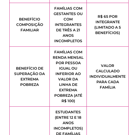
FAMÍLIAS COM
GESTANTES OU
R$ 65 POR
BENEFÍCIO
COM
INTEGRANTE
COMPOSIÇÃO
INTEGRANTES
(LIMITADO A 5
FAMILIAR
DE TRÊS A 21
BENEFÍCIOS)
ANOS
INCOMPLETOS
FAMÍLIAS COM
RENDA MENSAL
POR PESSOA
VALOR
BENEFÍCIO DE
IGUAL OU
CALCULADO
SUPERAÇÃO DA
INFERIOR AO
INDIVIDUALMENTE
EXTREMA
VALOR DA
PARA CADA
POBREZA
LINHA DE
FAMÍLIA
EXTREMA
POBREZA (ATÉ
R$ 100)
ESTUDANTES
(ENTRE 12 E 18
ANOS
INCOMPLETOS)
DE FAMÍLIAS