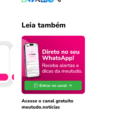
Leia também
Consig
CL
Simule 
Acesse o canal gratuito
meutudo.notícias