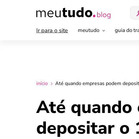
Ir para o site
meutudo
guia do t
início
Até quando empresas podem depositar
Até quando
depositar o 