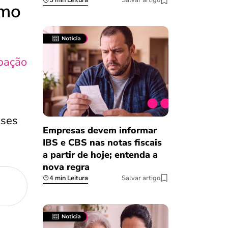
5 min Leitura
Salvar artigo
omo
pação
eses
Empresas devem informar
IBS e CBS nas notas fiscais
a partir de hoje; entenda a
nova regra
4 min Leitura
Salvar artigo