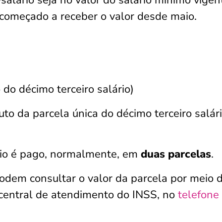
alário seja no valor do salário mínimo vigen
 começado a receber o valor desde maio.
do décimo terceiro salário)
to da parcela única do décimo terceiro salár
rio é pago, normalmente, em
duas parcelas
.
podem consultar o valor da parcela por meio 
a central de atendimento do INSS, no
telefone