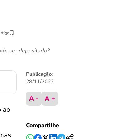
artigo
ode ser depositado?
Publicação:
28/11/2022
A -
A +
o ao
Compartilhe
 mas