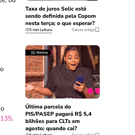
te, ou
Taxa de juros Selic está
sendo definida pela Copom
nesta terça; o que esperar?
5 min Leitura
Salvar artigo
io
Última parcela do
do
PIS/PASEP pagará R$ 5,4
 135
.
bilhões para CLTs em
agosto; quando cai?