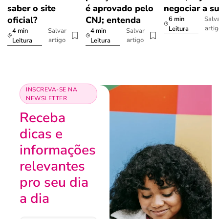
saber o site
é aprovado pelo
negociar a s
oficial?
CNJ; entenda
6 min
Salv
arti
Leitura
4 min
4 min
Salvar
Salvar
artigo
artigo
Leitura
Leitura
INSCREVA-SE NA
NEWSLETTER
Receba
dicas e
informações
relevantes
pro seu dia
a dia