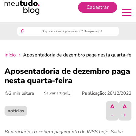
Cadastrar
Cadastrar
meutudo
início
Aposentadoria de dezembro paga nesta quarta-feir
guia do trabalhador
Aposentadoria de dezembro paga
finanças
nesta quarta-feira
2 min leitura
Publicação:
28/12/2022
Salvar artigo
benefícios
A
A
crédito fácil
notícias
-
+
últimas notícias
Beneficiários recebem pagamento do INSS hoje. Saiba