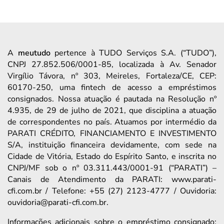
A
meutudo
pertence à TUDO Serviços S.A. (“TUDO”),
CNPJ 27.852.506/0001-85, localizada à Av. Senador
Virgílio Távora, nº 303, Meireles, Fortaleza/CE, CEP:
60170-250, uma fintech de acesso a empréstimos
consignados. Nossa atuação é pautada na Resolução nº
4.935, de 29 de julho de 2021, que disciplina a atuação
de correspondentes no país. Atuamos por intermédio da
PARATI CRÉDITO, FINANCIAMENTO E INVESTIMENTO
S/A, instituição financeira devidamente, com sede na
Cidade de Vitória, Estado do Espírito Santo, e inscrita no
CNPJ/MF sob o nº 03.311.443/0001-91 (“PARATI”) –
Canais de Atendimento da PARATI: www.parati-
cfi.com.br / Telefone: +55 (27) 2123-4777 / Ouvidoria:
ouvidoria@parati-cfi.com.br.
Informações adicionais sobre o empréstimo consignado: