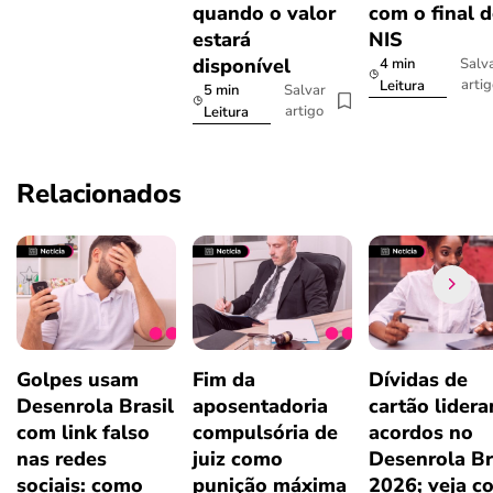
quando o valor
com o final 
estará
NIS
disponível
4 min
Salv
arti
Leitura
5 min
Salvar
artigo
Leitura
Relacionados
Golpes usam
Fim da
Dívidas de
Desenrola Brasil
aposentadoria
cartão lider
com link falso
compulsória de
acordos no
nas redes
juiz como
Desenrola Br
sociais: como
punição máxima
2026; veja c