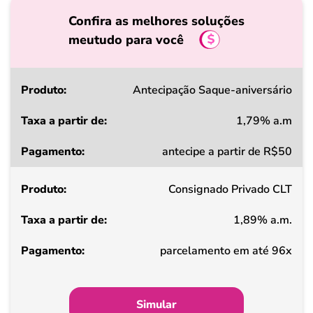
Confira as melhores soluções
meutudo para você
Produto
Antecipação Saque-aniversário
1,79% a.m
Taxa
antecipe a partir de R$50
a
partir
Consignado Privado CLT
de
1,89% a.m.
Pagamento
parcelamento em até 96x
Simular