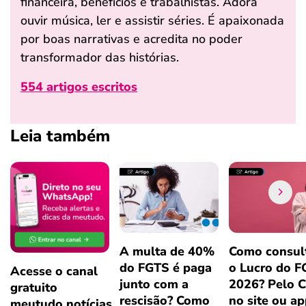
financeira, benefícios e trabalhistas. Adora
ouvir música, ler e assistir séries. É apaixonada
por boas narrativas e acredita no poder
transformador das histórias.
554 artigos escritos
Leia também
A multa de 40%
Como consul
do FGTS é paga
o Lucro do 
Acesse o canal
junto com a
2026? Pelo 
gratuito
rescisão? Como
no site ou a
meutudo.notícias