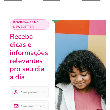
INSCREVA-SE NA
NEWSLETTER
Receba
dicas e
informações
relevantes
pro seu dia
a dia