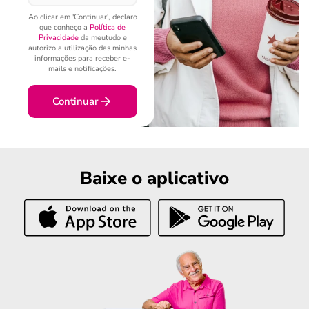
Ao clicar em 'Continuar', declaro
que conheço a
Política de
Privacidade
da meutudo e
autorizo a utilização das minhas
informações para receber e-
mails e notificações.
Continuar
Baixe o aplicativo