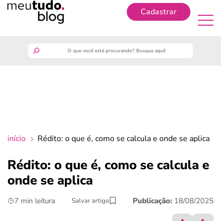
Cadastrar
Cadastrar
meutudo
guia do trabalhador
finanças
início
Rédito: o que é, como se calcula e onde se aplica
benefícios
Rédito: o que é, como se calcula e
onde se aplica
crédito fácil
7 min leitura
Publicação:
18/08/2025
Salvar artigo
últimas notícias