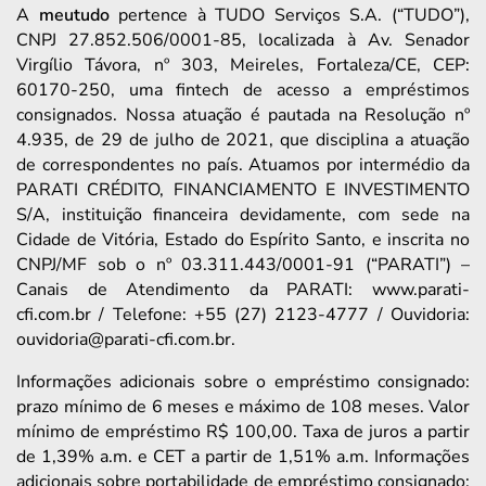
A
meutudo
pertence à TUDO Serviços S.A. (“TUDO”),
CNPJ 27.852.506/0001-85, localizada à Av. Senador
Virgílio Távora, nº 303, Meireles, Fortaleza/CE, CEP:
60170-250, uma fintech de acesso a empréstimos
consignados. Nossa atuação é pautada na Resolução nº
4.935, de 29 de julho de 2021, que disciplina a atuação
de correspondentes no país. Atuamos por intermédio da
PARATI CRÉDITO, FINANCIAMENTO E INVESTIMENTO
S/A, instituição financeira devidamente, com sede na
Cidade de Vitória, Estado do Espírito Santo, e inscrita no
CNPJ/MF sob o nº 03.311.443/0001-91 (“PARATI”) –
Canais de Atendimento da PARATI: www.parati-
cfi.com.br / Telefone: +55 (27) 2123-4777 / Ouvidoria:
ouvidoria@parati-cfi.com.br.
Informações adicionais sobre o empréstimo consignado:
prazo mínimo de 6 meses e máximo de 108 meses. Valor
mínimo de empréstimo R$ 100,00. Taxa de juros a partir
de 1,39% a.m. e CET a partir de 1,51% a.m. Informações
adicionais sobre portabilidade de empréstimo consignado: