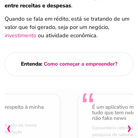
entre receitas e despesas
.
Quando se fala em rédito, está se tratando de um
valor que foi gerado, seja por um negócio,
investimento
ou atividade econômica.
Entenda:
Como começar a empreender?
o respeito à minha
É um aplicativo mu
de
tudo que tem nele 
não fake news
‹
›
retirado da nossa
Comentário retirado 
 satisfação
pesquisa de satisfaçã