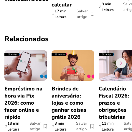
calcular
8 min
Salv
arti
Leitura
17 min
Salvar
artigo
Leitura
Relacionados
Empréstimo na
Brindes de
Calendário
hora via Pix
aniversário:
Fiscal 2026:
2026: como
lojas e como
prazos e
fazer online e
ganhar coisas
obrigações
rápido
grátis 2026
tributárias
18 min
8 min
11 min
Salvar
Salvar
Salv
artigo
artigo
arti
Leitura
Leitura
Leitura