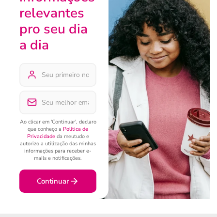
relevantes
pro seu dia
a dia
Ao clicar em 'Continuar', declaro
que conheço a
Política de
Privacidade
da meutudo e
autorizo a utilização das minhas
informações para receber e-
mails e notificações.
Continuar