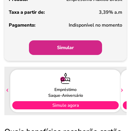
de
3,39% a.m
Pagamento
Indisponível no momento
Simular
Empréstimo
Saque-Aniversário
Simule agora