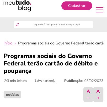
Cadastrar
Cadastrar
meutudo
início
Programas sociais do Governo Federal terão cartão
guia do trabalhador
Programas sociais do Governo
finanças
Federal terão cartão de débito e
poupança
benefícios
3 min leitura
Publicação:
08/02/2023
Salvar artigo
crédito fácil
A
A
notícias
-
+
últimas notícias