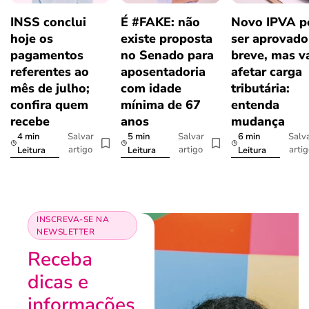
INSS conclui
É #FAKE: não
Novo IPVA p
hoje os
existe proposta
ser aprovad
pagamentos
no Senado para
breve, mas v
referentes ao
aposentadoria
afetar carga
mês de julho;
com idade
tributária:
confira quem
mínima de 67
entenda
recebe
anos
mudança
4 min
5 min
6 min
Salvar
Salvar
Salv
artigo
artigo
arti
Leitura
Leitura
Leitura
INSCREVA-SE NA
NEWSLETTER
Receba
dicas e
informações