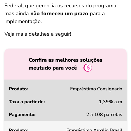
Federal, que gerencia os recursos do programa,
mas ainda
não forneceu um prazo
para a
implementação.
Veja mais detalhes a seguir!
Confira as melhores soluções
meutudo para você
Produto
Empréstimo Consignado
1,39% a.m
Taxa
2 a 108 parcelas
a
partir
Empréstimo Auxílio Brasil