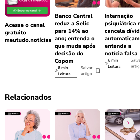
Banco Central
Internação
reduz a Selic
psiquiátrica 
Acesse o canal
para 14% ao
cancela dívi
gratuito
ano; entenda o
automaticam
meutudo.notícias
que muda após
entenda a
decisão do
notícia falsa
Copom
6 min
Salv
arti
Leitura
6 min
Salvar
artigo
Leitura
Relacionados