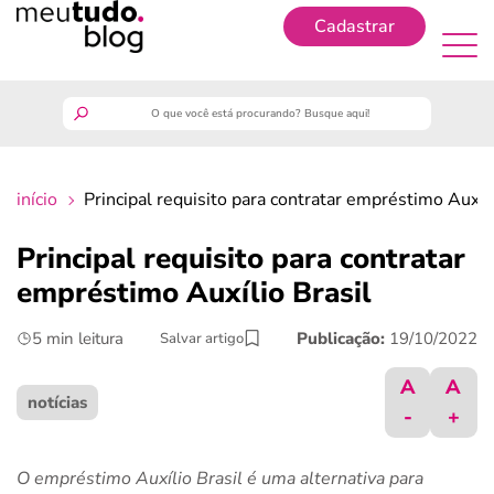
Cadastrar
Cadastrar
meutudo
início
Principal requisito para contratar empréstimo Auxíli
guia do trabalhador
Principal requisito para contratar
finanças
empréstimo Auxílio Brasil
5 min leitura
Publicação:
19/10/2022
Salvar artigo
benefícios
A
A
crédito fácil
notícias
-
+
últimas notícias
O empréstimo Auxílio Brasil é uma alternativa para