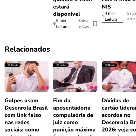
estará
NIS
disponível
4 min
Salv
arti
Leitura
5 min
Salvar
artigo
Leitura
Relacionados
Golpes usam
Fim da
Dívidas de
Desenrola Brasil
aposentadoria
cartão lider
com link falso
compulsória de
acordos no
nas redes
juiz como
Desenrola Br
sociais: como
punição máxima
2026; veja c