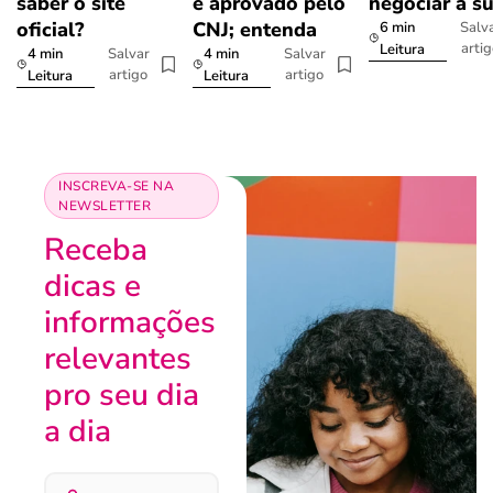
saber o site
é aprovado pelo
negociar a s
oficial?
CNJ; entenda
6 min
Salv
arti
Leitura
4 min
4 min
Salvar
Salvar
artigo
artigo
Leitura
Leitura
INSCREVA-SE NA
NEWSLETTER
Receba
dicas e
informações
relevantes
pro seu dia
a dia