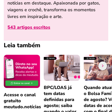
notícias em destaque. Apaixonada por gatos,
viagens e crochê, transforma os momentos
livres em inspiração e arte.
543 artigos escritos
Leia também
BPC/LOAS já
Quando atual
tem datas
o Bolsa Famí
Acesse o canal
definidas para
de agosto? V
gratuito
agosto; saiba
datas de aco
meutudo.notícias
quando o valor
com o final 