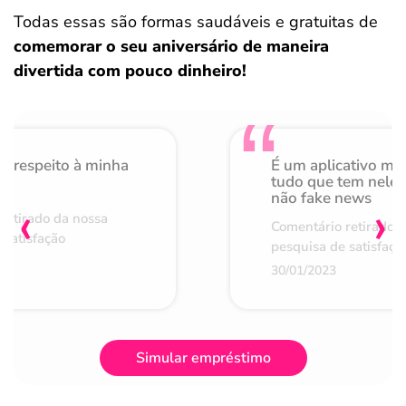
Todas essas são formas saudáveis e gratuitas de
comemorar o seu aniversário de maneira
divertida com pouco dinheiro!
o respeito à minha
É um aplicativo mu
de
tudo que tem nele 
não fake news
‹
›
retirado da nossa
Comentário retirado 
 satisfação
pesquisa de satisfaçã
30/01/2023
Simular empréstimo