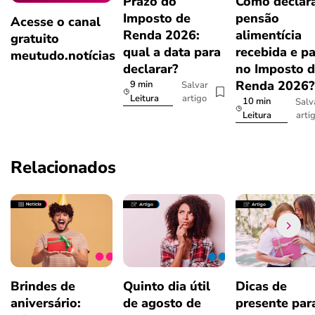
Prazo do
Como declar
Imposto de
pensão
Acesse o canal
Renda 2026:
alimentícia
gratuito
qual a data para
recebida e p
meutudo.notícias
declarar?
no Imposto 
Renda 2026
9 min
Salvar
artigo
Leitura
10 min
Salv
arti
Leitura
Relacionados
Brindes de
Quinto dia útil
Dicas de
aniversário:
de agosto de
presente par