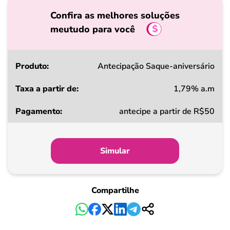
Confira as melhores soluções
meutudo para você
Produto
Antecipação Saque-aniversário
1,79% a.m
Taxa
antecipe a partir de R$50
a
partir
de
Simular
Pagamento
Compartilhe