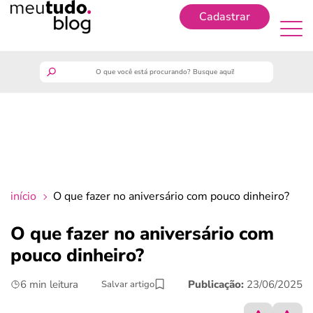
Cadastrar
Cadastrar
meutudo
guia do trabalhador
finanças
início
O que fazer no aniversário com pouco dinheiro?
benefícios
O que fazer no aniversário com
pouco dinheiro?
crédito fácil
6 min leitura
Publicação:
23/06/2025
Salvar artigo
últimas notícias