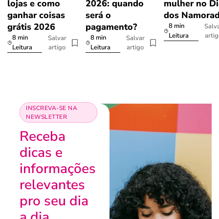
lojas e como
2026: quando
mulher no Di
ganhar coisas
será o
dos Namora
grátis 2026
pagamento?
8 min
Salv
arti
Leitura
8 min
8 min
Salvar
Salvar
artigo
artigo
Leitura
Leitura
INSCREVA-SE NA
NEWSLETTER
Receba
dicas e
informações
relevantes
pro seu dia
a dia