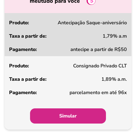
meutudo para você
Produto
Antecipação Saque-aniversário
1,79% a.m
Taxa
antecipe a partir de R$50
a
partir
Consignado Privado CLT
de
1,89% a.m.
Pagamento
parcelamento em até 96x
Simular