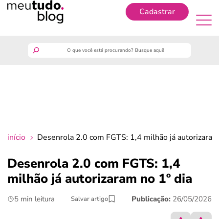
Cadastrar
Cadastrar
meutudo
guia do trabalhador
finanças
início
Desenrola 2.0 com FGTS: 1,4 milhão já autorizaram 
benefícios
Desenrola 2.0 com FGTS: 1,4
milhão já autorizaram no 1º dia
crédito fácil
5 min leitura
Publicação:
26/05/2026
Salvar artigo
últimas notícias