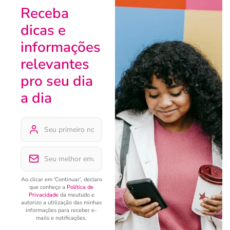
Receba
dicas e
informações
relevantes
pro seu dia
a dia
Ao clicar em 'Continuar', declaro
que conheço a
Política de
Privacidade
da meutudo e
autorizo a utilização das minhas
informações para receber e-
mails e notificações.