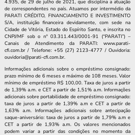
4.935, de 29 de julho de 2021, que disciplina a atuação
de correspondentes no país. Atuamos por intermédio da
PARATI CRÉDITO, FINANCIAMENTO E INVESTIMENTO
S/A, instituição financeira devidamente, com sede na
Cidade de Vitória, Estado do Espírito Santo, e inscrita no
CNPJ/MF sob o nº 03.311.443/0001-91 (“PARATI”) –
Canais de Atendimento da PARATI: www.parati-
cfi.com.br / Telefone: +55 (27) 2123-4777 / Ouvidoria:
ouvidoria@parati-cfi.com.br.
Informações adicionais sobre o empréstimo consignado:
prazo mínimo de 6 meses e máximo de 108 meses. Valor
mínimo de empréstimo R$ 100,00. Taxa de juros a partir
de 1,39% a.m. e CET a partir de 1,51% a.m. Informações
adicionais sobre portabilidade de empréstimo consignado:
taxa de juros a partir de 1,39% a.m e CET a partir de
1,63% a.m. Informações adicionais sobre antecipação
saque-aniversário: taxa de juros a partir de 1,79% a.m e
CET a partir de 1,93% a.m. Os valores mencionados
podem variar a partir das condições no momento da