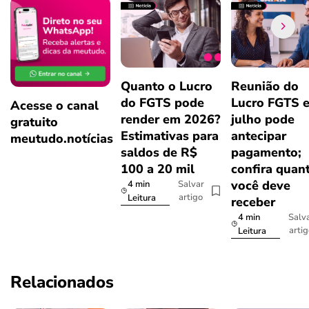
Quanto o Lucro
Reunião do
do FGTS pode
Lucro FGTS 
Acesse o canal
render em 2026?
julho pode
gratuito
Estimativas para
antecipar
meutudo.notícias
saldos de R$
pagamento;
100 a 20 mil
confira quan
você deve
4 min
Salvar
artigo
Leitura
receber
4 min
Salv
arti
Leitura
Relacionados