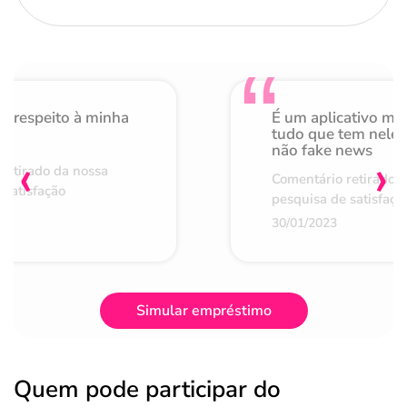
o respeito à minha
É um aplicativo mu
de
tudo que tem nele 
não fake news
‹
›
retirado da nossa
Comentário retirado 
 satisfação
pesquisa de satisfaçã
30/01/2023
Simular empréstimo
Quem pode participar do