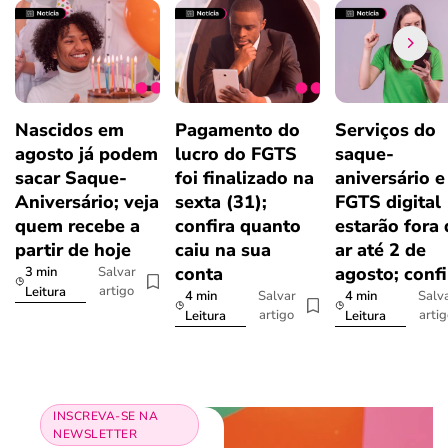
Nascidos em
Pagamento do
Serviços do
agosto já podem
lucro do FGTS
saque-
sacar Saque-
foi finalizado na
aniversário e
Aniversário; veja
sexta (31);
FGTS digital
quem recebe a
confira quanto
estarão fora
partir de hoje
caiu na sua
ar até 2 de
conta
agosto; confi
3 min
Salvar
artigo
Leitura
4 min
4 min
Salvar
Salv
artigo
arti
Leitura
Leitura
INSCREVA-SE NA
NEWSLETTER