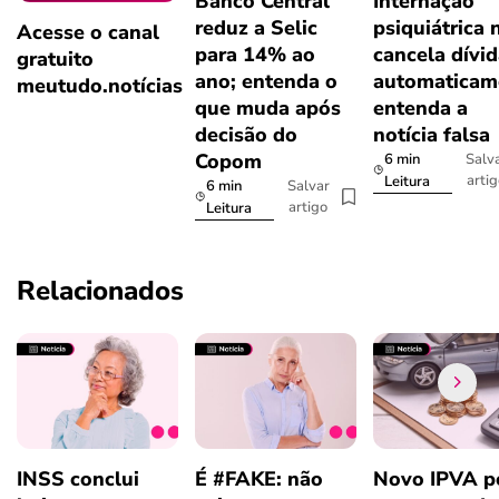
Banco Central
Internação
reduz a Selic
psiquiátrica 
Acesse o canal
para 14% ao
cancela dívi
gratuito
ano; entenda o
automaticam
meutudo.notícias
que muda após
entenda a
decisão do
notícia falsa
Copom
6 min
Salv
arti
Leitura
6 min
Salvar
artigo
Leitura
Relacionados
INSS conclui
É #FAKE: não
Novo IPVA p