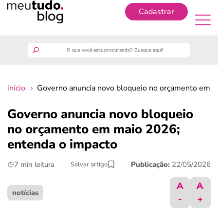
Cadastrar
Cadastrar
meutudo
início
Governo anuncia novo bloqueio no orçamento em m
guia do trabalhador
Governo anuncia novo bloqueio
finanças
no orçamento em maio 2026;
entenda o impacto
benefícios
7 min leitura
Publicação:
22/05/2026
Salvar artigo
crédito fácil
A
A
notícias
-
+
últimas notícias