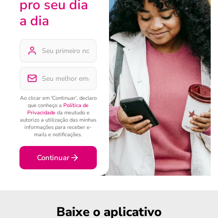
pro seu dia
a dia
Ao clicar em 'Continuar', declaro
que conheço a
Política de
Privacidade
da meutudo e
autorizo a utilização das minhas
informações para receber e-
mails e notificações.
Continuar
Baixe o aplicativo