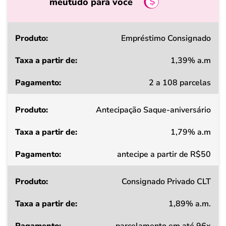
meutudo para você
Produto
Empréstimo Consignado
1,39% a.m
Taxa
2 a 108 parcelas
a
partir
Antecipação Saque-aniversário
de
1,79% a.m
Pagamento
antecipe a partir de R$50
Consignado Privado CLT
1,89% a.m.