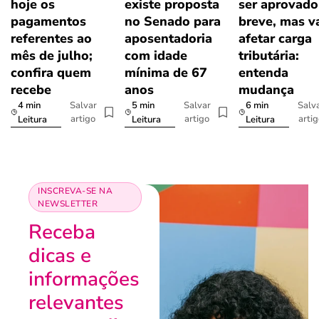
hoje os
existe proposta
ser aprovad
pagamentos
no Senado para
breve, mas v
referentes ao
aposentadoria
afetar carga
mês de julho;
com idade
tributária:
confira quem
mínima de 67
entenda
recebe
anos
mudança
4 min
5 min
6 min
Salvar
Salvar
Salv
artigo
artigo
arti
Leitura
Leitura
Leitura
INSCREVA-SE NA
NEWSLETTER
Receba
dicas e
informações
relevantes