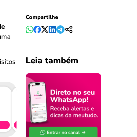
Compartilhe
de
tuma
Leia também
isitos
Consig
CL
Simule 