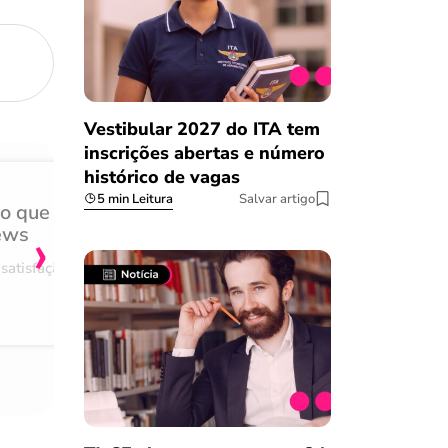
Vestibular 2027 do ITA tem
inscrições abertas e número
histórico de vagas
5 min Leitura
Salvar artigo
do que
Achei muito rápido, sem 
›
ews
burocracia
satisfação
Comentário retirado da nossa pes
08/03/2023