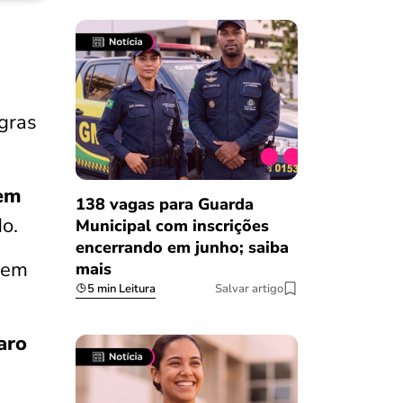
egras
 em
138 vagas para Guarda
o.
Municipal com inscrições
encerrando em junho; saiba
r em
mais
5 min Leitura
Salvar artigo
aro