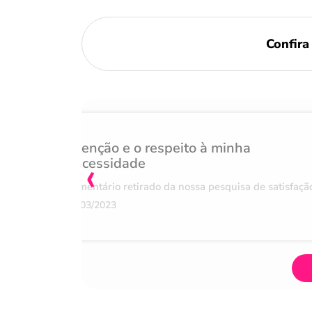
Confir
Atenção e o respeito à minha
‹
necessidade
Comentário retirado da nossa pesquisa de satisfaçã
07/03/2023