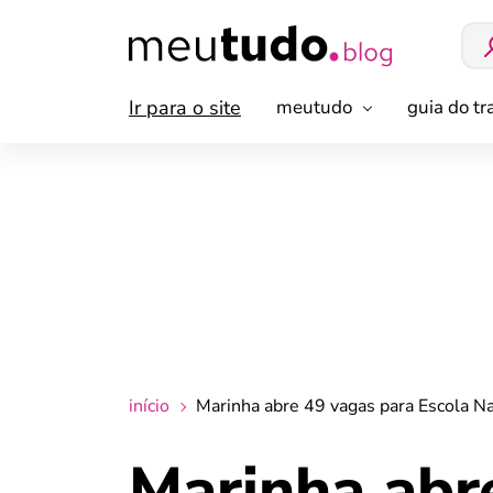
Ir para o site
meutudo
guia do t
início
Marinha abre 49 vagas para Escola Nav
Marinha abr