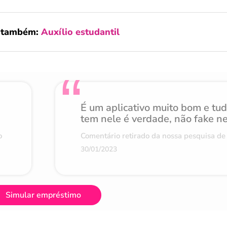
a também:
Auxílio estudantil
É um aplicativo muito bom e tu
tem nele é verdade, não fake n
o
Comentário retirado da nossa pesquisa de 
30/01/2023
Simular empréstimo