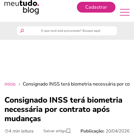
Cadastrar
Cadastrar
meutudo
guia do trabalhador
finanças
início
Consignado INSS terá biometria necessária por con
benefícios
Consignado INSS terá biometria
necessária por contrato após
crédito fácil
mudanças
últimas notícias
4 min leitura
Publicação:
20/04/2026
Salvar artigo