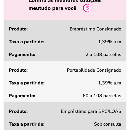
Confira as melhores soluções
meutudo para você
Produto
Empréstimo Consignado
1,39% a.m
Taxa
2 a 108 parcelas
a
partir
Portabilidade Consignado
de
1,39% a.m
Pagamento
60 a 108 parcelas
Empréstimo para BPC/LOAS
Sob consulta