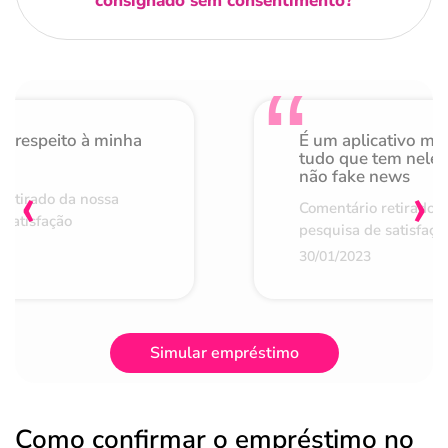
consignado sem consentimento?
o respeito à minha
É um aplicativo mu
de
tudo que tem nele 
não fake news
‹
›
retirado da nossa
Comentário retirado 
 satisfação
pesquisa de satisfaçã
30/01/2023
Simular empréstimo
Como confirmar o empréstimo no