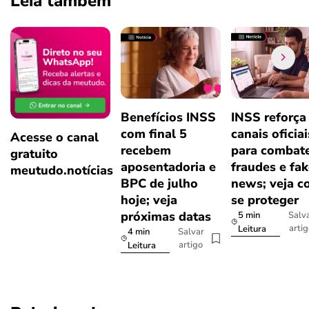
Leia também
Benefícios INSS
INSS reforça
com final 5
canais oficiai
Acesse o canal
recebem
para combat
gratuito
aposentadoria e
fraudes e fa
meutudo.notícias
BPC de julho
news; veja 
hoje; veja
se proteger
próximas datas
5 min
Salv
arti
Leitura
4 min
Salvar
artigo
Leitura