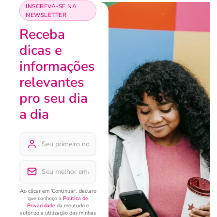
INSCREVA-SE NA
NEWSLETTER
Receba
dicas e
informações
relevantes
pro seu dia
a dia
Ao clicar em 'Continuar', declaro
que conheço a
Política de
Privacidade
da meutudo e
autorizo a utilização das minhas