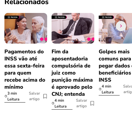
Relacionados
Pagamentos do
Fim da
Golpes mais
INSS vão até
aposentadoria
comuns para
essa sexta-feira
compulsória de
pegar dados
para quem
juiz como
beneficiários
recebe acima do
punição máxima
INSS
mínimo
é aprovado pelo
4 min
Salv
arti
Leitura
CNJ; entenda
3 min
Salvar
artigo
Leitura
4 min
Salvar
artigo
Leitura