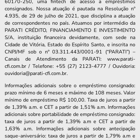
60170-250, uma fintech de acesso a empréstimos
consignados. Nossa atuação é pautada na Resolução nº
4.935, de 29 de julho de 2021, que disciplina a atuação
de correspondentes no país. Atuamos por intermédio da
PARATI CRÉDITO, FINANCIAMENTO E INVESTIMENTO
S/A, instituição financeira devidamente, com sede na
Cidade de Vitória, Estado do Espírito Santo, e inscrita no
CNPJ/MF sob o nº 03.311.443/0001-91 (“PARATI”) –
Canais de Atendimento da PARATI: www.parati-
cfi.com.br / Telefone: +55 (27) 2123-4777 / Ouvidoria:
ouvidoria@parati-cfi.com.br.
Informações adicionais sobre o empréstimo consignado:
prazo mínimo de 6 meses e máximo de 108 meses. Valor
mínimo de empréstimo R$ 100,00. Taxa de juros a partir
de 1,39% a.m. e CET a partir de 1,51% a.m. Informações
adicionais sobre portabilidade de empréstimo consignado:
taxa de juros a partir de 1,39% a.m e CET a partir de
1,63% a.m. Informações adicionais sobre antecipação
saque-aniversário: taxa de juros a partir de 1,79% a.m e