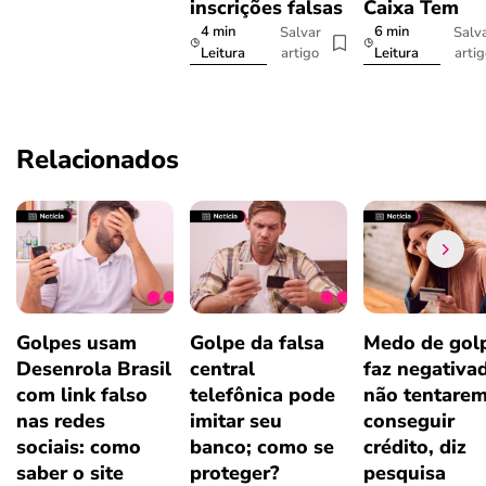
inscrições falsas
Caixa Tem
4 min
6 min
Salvar
Salv
artigo
arti
Leitura
Leitura
Relacionados
Golpes usam
Golpe da falsa
Medo de gol
Desenrola Brasil
central
faz negativa
com link falso
telefônica pode
não tentare
nas redes
imitar seu
conseguir
sociais: como
banco; como se
crédito, diz
saber o site
proteger?
pesquisa