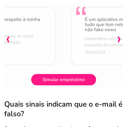
o respeito à minha
É um aplicativo mu
de
tudo que tem nele 
não fake news
‹
›
retirado da nossa
Comentário retirado 
 satisfação
pesquisa de satisfaçã
30/01/2023
Simular empréstimo
Quais sinais indicam que o e-mail é
falso?