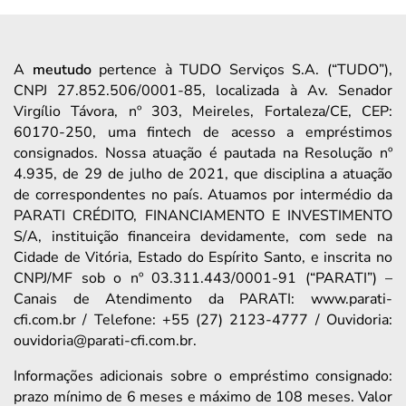
A
meutudo
pertence à TUDO Serviços S.A. (“TUDO”),
CNPJ 27.852.506/0001-85, localizada à Av. Senador
Virgílio Távora, nº 303, Meireles, Fortaleza/CE, CEP:
60170-250, uma fintech de acesso a empréstimos
consignados. Nossa atuação é pautada na Resolução nº
4.935, de 29 de julho de 2021, que disciplina a atuação
de correspondentes no país. Atuamos por intermédio da
PARATI CRÉDITO, FINANCIAMENTO E INVESTIMENTO
S/A, instituição financeira devidamente, com sede na
Cidade de Vitória, Estado do Espírito Santo, e inscrita no
CNPJ/MF sob o nº 03.311.443/0001-91 (“PARATI”) –
Canais de Atendimento da PARATI: www.parati-
cfi.com.br / Telefone: +55 (27) 2123-4777 / Ouvidoria:
ouvidoria@parati-cfi.com.br.
Informações adicionais sobre o empréstimo consignado:
prazo mínimo de 6 meses e máximo de 108 meses. Valor