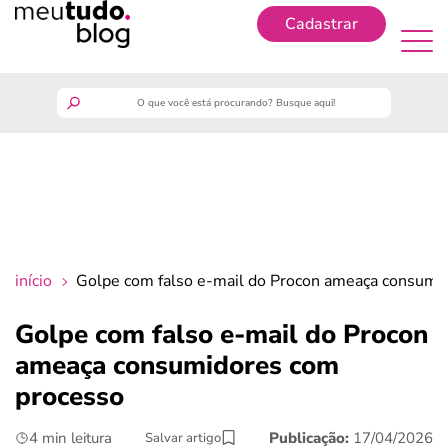
Cadastrar
Cadastrar
meutudo
guia do trabalhador
finanças
início
Golpe com falso e-mail do Procon ameaça consumi
benefícios
Golpe com falso e-mail do Procon
ameaça consumidores com
crédito fácil
processo
últimas notícias
4 min leitura
Publicação:
17/04/2026
Salvar artigo